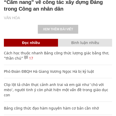
“Cẩm nang” về công tác xây dựng Đảng
trong Công an nhân dân
VĂN HÓA
XEM THÊM BÀI VIẾT
Đọc nhiều
Bình luận nhiều
Cách học thuộc nhanh Bảng công thức lượng giác bằng thơ,
"thần chú"
17
Phó Đoàn ĐBQH Hà Giang Vương Ngọc Hà bị kỷ luật
Clip lột tả chân thực cảnh anh trai và em gái như 'chó với
mèo', người tinh ý còn phát hiện một vấn đề trong giáo dục
con
Bảng công thức đạo hàm nguyên hàm cơ bản cần nhớ