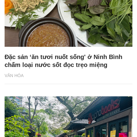
Đặc sản ‘ăn tươi nuốt sống' ở Ninh Bình
chấm loại nước sốt đọc trẹo miệng
VĂN HÓA