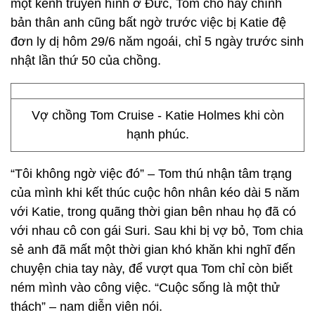
một kênh truyền hình ở Đức, Tom cho hay chính
bản thân anh cũng bất ngờ trước việc bị Katie đệ
đơn ly dị hôm 29/6 năm ngoái, chỉ 5 ngày trước sinh
nhật lần thứ 50 của chồng.
Vợ chồng Tom Cruise - Katie Holmes khi còn
hạnh phúc.
“Tôi không ngờ việc đó” – Tom thú nhận tâm trạng
của mình khi kết thúc cuộc hôn nhân kéo dài 5 năm
với Katie, trong quãng thời gian bên nhau họ đã có
với nhau cô con gái Suri. Sau khi bị vợ bỏ, Tom chia
sẻ anh đã mất một thời gian khó khăn khi nghĩ đến
chuyện chia tay này, để vượt qua Tom chỉ còn biết
ném mình vào công việc. “Cuộc sống là một thử
thách” – nam diễn viên nói.