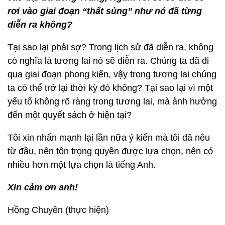
rơi và
o giai
đoạn “thất sủng”
nh
ư nó đã từ
ng
di
ễn ra khô
ng?
Tại sao lại phải sợ? Trong lịch sử đã diễn ra, không
có nghĩa là tương lai nó sẽ diễn ra. Chúng ta đã đi
qua giai đoạn phong kiến, vậy trong tương lai chúng
ta có thể trở lại thời kỳ đó không? Tại sao lại vì một
yếu tố không rõ ràng trong tương lai, mà ảnh hưởng
đến một quyết sách ở hiện tại?
Tôi xin nhấn mạnh lại lần nữa ý kiến mà tôi đã nêu
từ đầu, nên tôn trọng quyền được lựa chọn, nên có
nhiều hơn một lựa chọn là tiếng Anh.
Xin c
ảm ơ
n anh!
Hồng Chuyên (thực hiện)