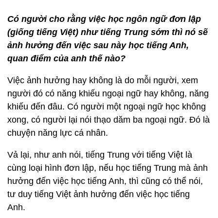
Có người cho rằ
ng vi
ệc học ngôn ngữ đơn lập
(giống tiếng Việt) như tiế
ng Trung
sớm thì nó sẽ
ả
nh h
ưởng đến việc sau này học tiế
ng Anh,
quan
điể
m c
ủa anh thế nà
o?
Việc ảnh hưởng hay không là do mỗi người, xem
người đó có năng khiếu ngoại ngữ hay không, năng
khiếu đến đâu. Có người một ngoại ngữ học không
xong, có người lại nói thạo dăm ba ngoại ngữ. Đó là
chuyện năng lực cá nhân.
Vả lại, như anh nói, tiếng Trung với tiếng Việt là
cùng loại hình đơn lập, nếu học tiếng Trung mà ảnh
hưởng đến việc học tiếng Anh, thì cũng có thể nói,
tư duy tiếng Việt ảnh hưởng đến việc học tiếng
Anh.