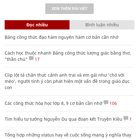
XEM THÊM BÀI VIẾT
Đọc nhiều
Bình luận nhiều
Bảng công thức đạo hàm nguyên hàm cơ bản cần nhớ
Cách học thuộc nhanh Bảng công thức lượng giác bằng thơ,
"thần chú"
17
Clip lột tả chân thực cảnh anh trai và em gái như 'chó với
mèo', người tinh ý còn phát hiện một vấn đề trong giáo dục
con
Các công thức hóa học lớp 8, 9 cơ bản cần nhớ
106
Tìm hiểu tư tưởng Nguyễn Du qua đoạn kết Truyện Kiều
1
Tổng hợp những status hay về cuộc sống mang ý nghĩa thay