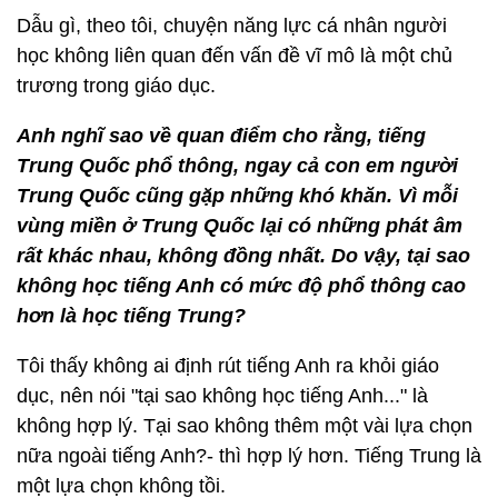
Dẫu gì, theo tôi, chuyện năng lực cá nhân người
học không liên quan đến vấn đề vĩ mô là một chủ
trương trong giáo dục.
Anh nghĩ sao về
quan
điểm cho rằng, tiế
ng
Trung Qu
ốc phổ thông, ngay cả
con em ng
ườ
i
Trung Qu
ốc cũng gặ
p nh
ững khó khăn. Vì mỗi
vùng miền ở
Trung Qu
ố
c l
ạ
i c
ó
nh
ững phát âm
rất khá
c nhau, kh
ông đồ
ng nh
ất. Do vậy, tại sao
không học tiế
ng Anh c
ó mức độ phổ thông cao
hơn là học tiế
ng Trung?
Tôi thấy không ai định rút tiếng Anh ra khỏi giáo
dục, nên nói "tại sao không học tiếng Anh..." là
không hợp lý. Tại sao không thêm một vài lựa chọn
nữa ngoài tiếng Anh?- thì hợp lý hơn. Tiếng Trung là
một lựa chọn không tồi.