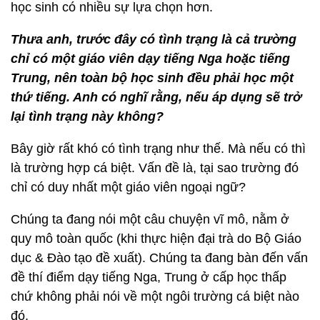
học sinh có nhiều sự lựa chọn hơn.
Thư
a anh, tr
ước đây có tình trạng là cả trường
chỉ có một giáo viên dạy tiếng Nga hoặc tiế
ng
Trung, n
ên toàn bộ họ
c sinh
đều phải học một
thứ tiế
ng. Anh c
ó nghĩ rằng, nếu á
p d
ụng sẽ trở
lại tình trạng này khô
ng?
Bây giờ rất khó có tình trạng như thế. Mà nếu có thì
là trường hợp cá biệt. Vấn đề là, tại sao trường đó
chỉ có duy nhất một giáo viên ngoại ngữ?
Chúng ta đang nói một câu chuyện vĩ mô, nằm ở
quy mô toàn quốc (khi thực hiện đại trà do Bộ Giáo
dục & Đào tạo đề xuất). Chúng ta đang bàn đến vấn
đề thí điểm dạy tiếng Nga, Trung ở cấp học thấp
chứ không phải nói về một ngôi trường cá biệt nào
đó.