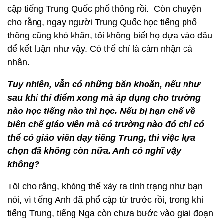
cập tiếng Trung Quốc phổ thông rồi. Còn chuyện
cho rằng, ngay người Trung Quốc học tiếng phổ
thông cũng khó khăn, tôi không biết họ dựa vào đâu
để kết luận như vậy. Có thể chỉ là cảm nhận cá
nhân.
Tuy nhi
ên, vẫn có
nh
ững băn khoăn, nế
u nh
ư
sau khi thí điể
m xong m
à á
p d
ụng cho trường
nào học tiếng nào thì học. Nếu bị hạ
n ch
ế về
biê
n ch
ế giáo viên mà có trường nào đó chỉ có
thể có giáo viên dạy tiếng Trung, thì việ
c l
ự
a
ch
ọn đã không còn nữa. Anh có nghĩ vậy
khô
ng?
Tôi cho rằng, không thể xảy ra tình trạng như bạn
nói, vì tiếng Anh đã phổ cập từ trước rồi, trong khi
tiếng Trung, tiếng Nga còn chưa bước vào giai đoạn