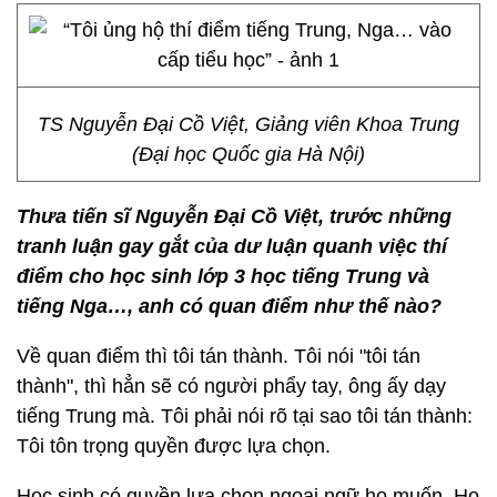
TS Nguyễn Đại Cồ Việt, Giảng viên Khoa Trung
(Đại học Quốc gia Hà Nội)
Thưa tiến sĩ Nguyễn Đại Cồ Việt, trướ
c nh
ững
tranh luận gay gắ
t c
ủa dư luậ
n quanh vi
ệc thí
điể
m cho h
ọ
c sinh l
ớp 3 học tiế
ng Trung v
à
tiếng Nga…, anh có
quan
điể
m nh
ư thế nà
o?
Về quan điểm thì tôi tán thành. Tôi nói "tôi tán
thành", thì hẳn sẽ có người phẩy tay, ông ấy dạy
tiếng Trung mà. Tôi phải nói rõ tại sao tôi tán thành:
Tôi tôn trọng quyền được lựa chọn.
Học sinh có quyền lựa chọn ngoại ngữ họ muốn. Họ