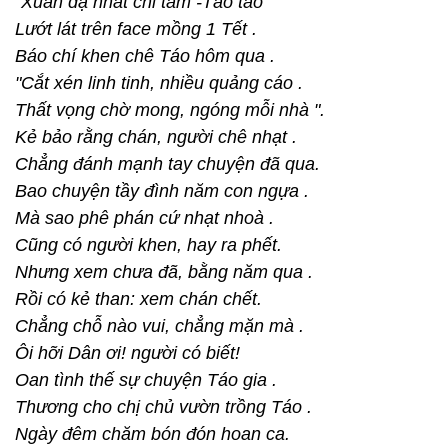
“Xuân dạ nhất chi tâm -Táo táo
Lướt lát trên face mồng 1 Tết .
Báo chí khen chê Táo hôm qua .
"Cắt xén linh tinh, nhiều quảng cáo .
Thất vọng chờ mong, ngóng mỗi nhà ".
Kẻ bảo rằng chán, người chê nhạt .
Chẳng đánh mạnh tay chuyện đã qua.
Bao chuyện tầy đình năm con ngựa .
Mà sao phê phán cứ nhạt nhoà .
Cũng có người khen, hay ra phết.
Nhưng xem chưa đã, bằng năm qua .
Rồi có kẻ than: xem chán chết.
Chẳng chỗ nào vui, chẳng mặn mà .
Ôi hỡi Dân ơi! người có biết!
Oan tình thế sự chuyện Táo gia .
Thương cho chị chủ vườn trồng Táo .
Ngày đêm chăm bón đón hoan ca.