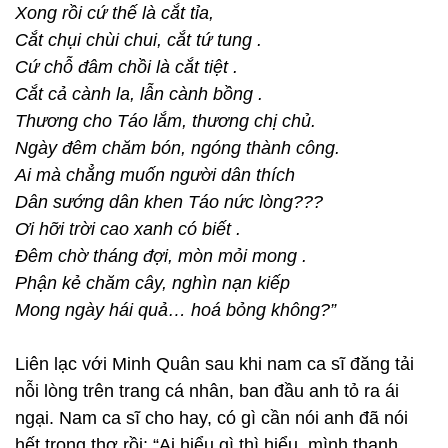
Xong rồi cứ thế là cắt tỉa,
Cắt chụi chùi chui, cắt tứ tung .
Cứ chỗ đâm chồi là cắt tiệt .
Cắt cả cành la, lẫn cành bồng .
Thương cho Táo lắm, thương chị chủ.
Ngày đêm chăm bón, ngóng thành công.
Ai mà chẳng muốn người dân thích
Dân sướng dân khen Táo nức lòng???
Ơi hỡi trời cao xanh có biết .
Đêm chờ tháng đợi, mòn mỏi mong .
Phận kẻ chăm cây, nghìn nạn kiếp
Mong ngày hái quả… hoá bỏng không?”
Liên lạc với Minh Quân sau khi nam ca sĩ đăng tải
nỗi lòng trên trang cá nhân, ban đầu anh tỏ ra ái
ngại. Nam ca sĩ cho hay, có gì cần nói anh đã nói
hết trong thơ rồi: “Ai hiểu gì thì hiểu, mình thanh