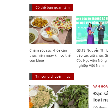
Có thể bạn quan tâm
Chăm sóc sức khỏe cần
GS.TS Nguyễn Thị 
thực hiện ngay khi cơ thể
tiếp tục giữ chức 
còn khỏe
đốc Học viện Nông
nghiệp Việt Nam
Tin cùng chuyên mục
VĂN HÓA
Đặc s
loại 
Dù được 