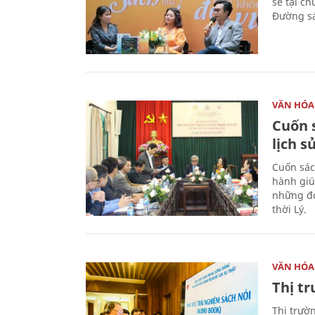
sẻ tại c
Đường sá
VĂN HÓA
Cuốn s
lịch s
Cuốn sác
hành giú
những đó
thời Lý.
VĂN HÓA
Thị t
Thị trườ