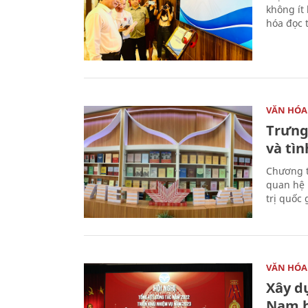
không ít
hóa đọc 
VĂN HÓA
Trưng
và tìn
Chương t
quan hệ 
trị quốc 
VĂN HÓA
Xây d
Nam 