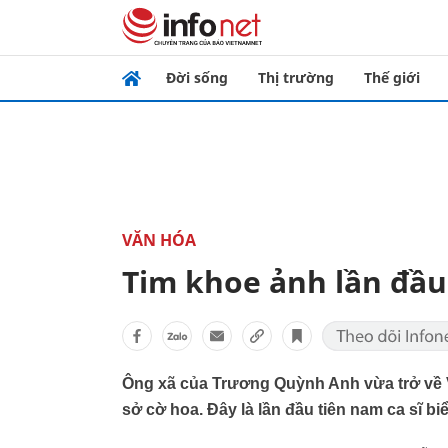
Đời sống
Thị trường
Thế giới
VĂN HÓA
Tim khoe ảnh lần đầu
Ông xã của Trương Quỳnh Anh vừa trở về V
sở cờ hoa. Đây là lần đầu tiên nam ca sĩ b