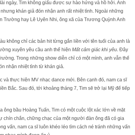
dài ngày, Tim không giấu được sự hào hứng và hồ hởi. Anh
n nhưng khán giả đón nhận anh rất nhiệt tình. Ngoài những
n Trường hay Lê Uyên Nhi, ông xã của Trương Quỳnh Anh
àu không chỉ các bản hit từng gắn liền với tên tuổi của anh là
hường xuyên yêu cầu anh thể hiện
Mất cảm giác khi yêu
. Đây
Trường. Trong những show diễn chỉ có một mình, anh vẫn thể
 nhận nhiệt tình từ khán giả.
việc và thực hiện MV nhạc dance mới. Bên cạnh đó, nam ca sĩ
ền Bắc. Sau đó, tới khoảng tháng 7, Tim sẽ trở lại Mỹ để tiếp
ủa ông bầu Hoàng Tuấn, Tim có một cuộc lột xác lớn về mặt
ự chín chắn, chững chạc của một người đàn ông đã có gia
ỏng vấn, nam ca sĩ luôn khéo léo tìm cách né tránh những vấn