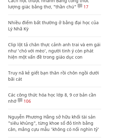
Cách học thuộc nhanh Bảng công thức
lượng giác bằng thơ, "thần chú"
17
Nhiều điểm bất thường ở bằng đại học của
Lý Nhã Kỳ
Clip lột tả chân thực cảnh anh trai và em gái
như 'chó với mèo', người tinh ý còn phát
hiện một vấn đề trong giáo dục con
Truy nã kẻ giết bạn thân rồi chôn ngồi dưới
bãi cát
Các công thức hóa học lớp 8, 9 cơ bản cần
nhớ
106
Nguyễn Phương Hằng sở hữu khối tài sản
"siêu khủng", từng khoe sổ đỏ tính bằng
cân, mắng cựu mẫu 'không có nổi nghìn tỷ'