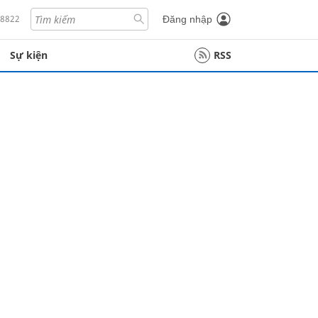
18822
Đăng nhập
Sự kiện
RSS