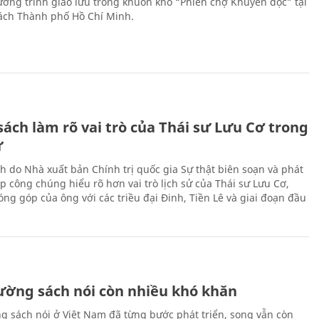
hương trình giao lưu trong khuôn khổ “Phiên chợ Khuyến đọc” tại
ch Thành phố Hồ Chí Minh.
ách làm rõ vai trò của Thái sư Lưu Cơ trong
ử
h do Nhà xuất bản Chính trị quốc gia Sự thật biên soạn và phát
p công chúng hiểu rõ hơn vai trò lịch sử của Thái sư Lưu Cơ,
ng góp của ông với các triều đại Đinh, Tiền Lê và giai đoạn đầu
rường sách nói còn nhiều khó khăn
ng sách nói ở Việt Nam đã từng bước phát triển, song vẫn còn