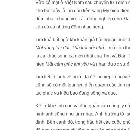
Vừa có mặt ở Việt Nam sau chuyến lưu diễn 
cho biết đây là lần đầu tiên sang Mỹ biểu diễ
đêm nhạc chung với các đồng nghiệp như Đa
còn có cả những đêm nhạc riêng.
Tim khá bất ngờ khi khán giả hải ngoại thuộc l
Một vòng trái đất, Thả trôi nỗi nhớ
... mà còn t
là ca khúc song ca mới nhất của Tim và Đan 
hiện
Mất cảm giác khi yêu
và nhận được sự đón
Tim tiết lộ, anh về nước là để thu xếp công 
cũng sẽ có một tour lưu diễn quanh các tỉnh mi
tục phục vụ kiều bào đang sống xa quê.
Kể từ khi sinh con và đầu quân vào công ty c
hình ảnh cũng như âm nhạc. Anh hướng tới s
đình. Bên cạnh đó, trong hầu hết các cuộc ph