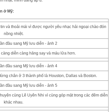
âm nhạc mình đang ấp ủ.
ễn ở Mỹ:
tin và thoải mái vì được người yêu nhạc hải ngoại chào đón
nồng nhiệt.
m càng diễn càng hăng say và máu lửa hơn.
 dừng chân ở 3 thành phố là Houston, Dallas và Boston.
chuyện cùng Lê Uyên Nhi vì cùng góp mặt trong các đêm diễn
khác nhau.