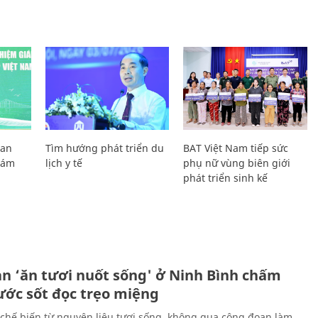
Lan
Tìm hướng phát triển du
BAT Việt Nam tiếp sức
Giám
lịch y tế
phụ nữ vùng biên giới
phát triển sinh kế
ản ‘ăn tươi nuốt sống' ở Ninh Bình chấm
nước sốt đọc trẹo miệng
chế biến từ nguyên liệu tươi sống, không qua công đoạn làm