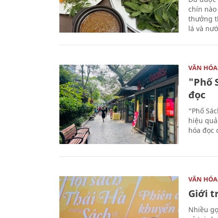
chín nào
thưởng th
lá và nư
VĂN HÓA
"Phố 
đọc
“Phố Sác
hiệu quả
hóa đọc 
VĂN HÓA
Giới 
Nhiều gợi