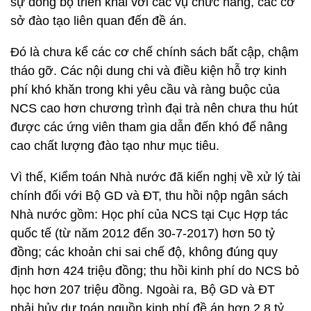
sự đồng bộ triển khai với các vụ chức năng, các cơ
sở đào tạo liên quan đến đề án.
Đó là chưa kể các cơ chế chính sách bất cập, chậm
tháo gỡ. Các nội dung chi và điều kiện hỗ trợ kinh
phí khó khăn trong khi yêu cầu và ràng buộc của
NCS cao hơn chương trình đại trà nên chưa thu hút
được các ứng viên tham gia dẫn đến khó để nâng
cao chất lượng đào tạo như mục tiêu.
Vì thế, Kiểm toán Nhà nước đã kiến nghị về xử lý tài
chính đối với Bộ GD và ĐT, thu hồi nộp ngân sách
Nhà nước gồm: Học phí của NCS tại Cục Hợp tác
quốc tế (từ năm 2012 đến 30-7-2017) hơn 50 tỷ
đồng; các khoản chi sai chế độ, không đúng quy
định hơn 424 triệu đồng; thu hồi kinh phí do NCS bỏ
học hơn 207 triệu đồng. Ngoài ra, Bộ GD và ĐT
phải hủy dự toán nguồn kinh phí đề án hơn 2,8 tỷ