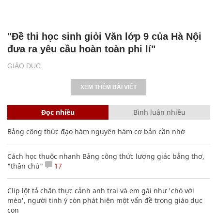
"Đề thi học sinh giỏi Văn lớp 9 của Hà Nội
đưa ra yêu cầu hoàn toàn phi lí"
GIÁO DỤC
XEM THÊM BÀI VIẾT
Đọc nhiều
Bình luận nhiều
Bảng công thức đạo hàm nguyên hàm cơ bản cần nhớ
Cách học thuộc nhanh Bảng công thức lượng giác bằng thơ,
"thần chú"
17
Clip lột tả chân thực cảnh anh trai và em gái như 'chó với
mèo', người tinh ý còn phát hiện một vấn đề trong giáo dục
con