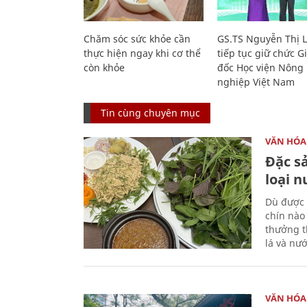
Chăm sóc sức khỏe cần
GS.TS Nguyễn Thị 
thực hiện ngay khi cơ thể
tiếp tục giữ chức 
còn khỏe
đốc Học viện Nông
nghiệp Việt Nam
Tin cùng chuyên mục
VĂN HÓA
Đặc s
loại 
Dù được 
chín nào
thưởng th
lá và nư
VĂN HÓA