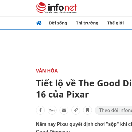
Đời sống
Thị trường
Thế giới
VĂN HÓA
Tiết lộ về The Good D
16 của Pixar
Năm nay Pixar quyết định chơi "sộp" khi ch
Good Dinosaur.