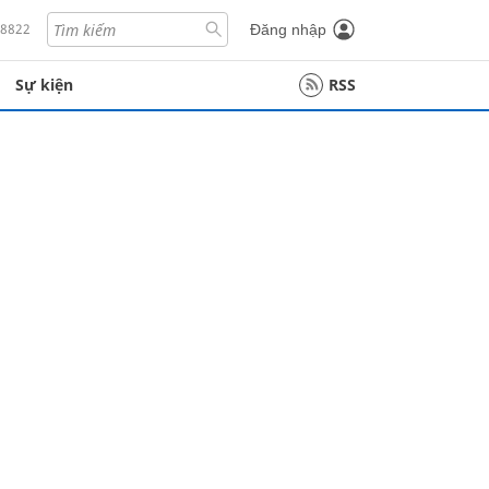
18822
Đăng nhập
Sự kiện
RSS