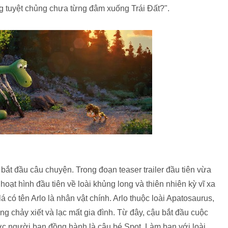
ng tuyệt chủng chưa từng đâm xuống Trái Đất?".
đầu câu chuyện. Trong đoạn teaser trailer đầu tiên vừa
oạt hình đầu tiên về loài khủng long và thiên nhiên kỳ vĩ xa
 có tên Arlo là nhân vật chính. Arlo thuộc loài Apatosaurus,
g chảy xiết và lạc mất gia đình. Từ đây, cậu bắt đầu cuộc
ợc người bạn đồng hành là cậu bé Spot. Làm bạn với loài