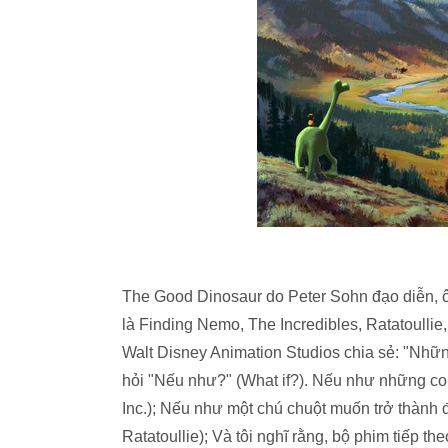
The Good Dinosaur do Peter Sohn đạo diễn, ô
là Finding Nemo, The Incredibles, Ratatoullie
Walt Disney Animation Studios chia sẻ: "Nhữn
hỏi "Nếu như?" (What if?). Nếu như những co
Inc.); Nếu như một chú chuột muốn trở thành đ
Ratatoullie); Và tôi nghĩ rằng, bộ phim tiếp t