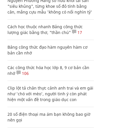
Nguyễn Phương Hằng sở hữu khối tài sản
"siêu khủng", từng khoe sổ đỏ tính bằng
cân, mắng cựu mẫu 'không có nổi nghìn tỷ'
Cách học thuộc nhanh Bảng công thức
lượng giác bằng thơ, "thần chú"
17
Bảng công thức đạo hàm nguyên hàm cơ
bản cần nhớ
Các công thức hóa học lớp 8, 9 cơ bản cần
nhớ
106
Clip lột tả chân thực cảnh anh trai và em gái
như 'chó với mèo', người tinh ý còn phát
hiện một vấn đề trong giáo dục con
20 số điện thoại ma ám bạn không bao giờ
nên gọi