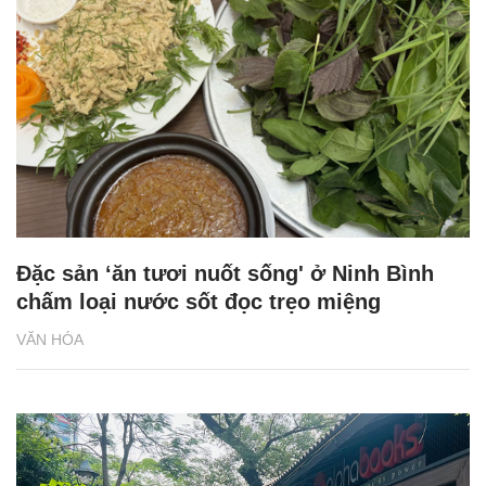
Đặc sản ‘ăn tươi nuốt sống' ở Ninh Bình
chấm loại nước sốt đọc trẹo miệng
VĂN HÓA