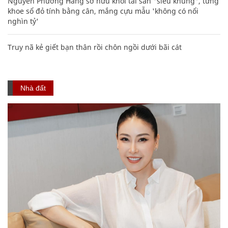
Nguyễn Phương Hằng sở hữu khối tài sản "siêu khủng", từng
khoe sổ đỏ tính bằng cân, mắng cựu mẫu 'không có nổi
nghìn tỷ'
Truy nã kẻ giết bạn thân rồi chôn ngồi dưới bãi cát
Nhà đất