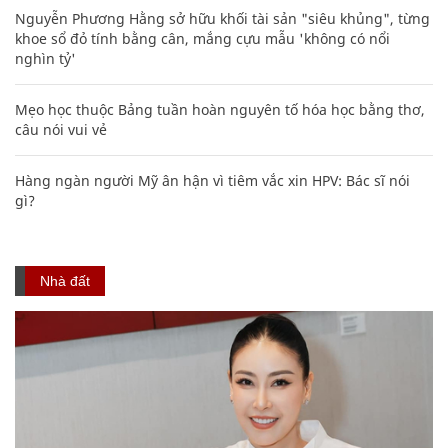
Nguyễn Phương Hằng sở hữu khối tài sản "siêu khủng", từng
khoe sổ đỏ tính bằng cân, mắng cựu mẫu 'không có nổi
nghìn tỷ'
Mẹo học thuộc Bảng tuần hoàn nguyên tố hóa học bằng thơ,
câu nói vui vẻ
Hàng ngàn người Mỹ ân hận vì tiêm vắc xin HPV: Bác sĩ nói
gì?
Nhà đất