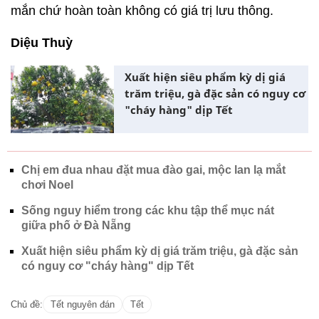
mắn chứ hoàn toàn không có giá trị lưu thông.
Diệu Thuỳ
Xuất hiện siêu phẩm kỳ dị giá
trăm triệu, gà đặc sản có nguy cơ
"cháy hàng" dịp Tết
Chị em đua nhau đặt mua đào gai, mộc lan lạ mắt
chơi Noel
Sống nguy hiểm trong các khu tập thể mục nát
giữa phố ở Đà Nẵng
Xuất hiện siêu phẩm kỳ dị giá trăm triệu, gà đặc sản
có nguy cơ "cháy hàng" dịp Tết
Chủ đề:
Tết nguyên đán
Tết