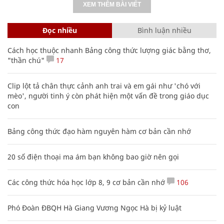
XEM THÊM BÀI VIẾT
Đọc nhiều
Bình luận nhiều
Cách học thuộc nhanh Bảng công thức lượng giác bằng thơ,
"thần chú"
17
Clip lột tả chân thực cảnh anh trai và em gái như 'chó với
mèo', người tinh ý còn phát hiện một vấn đề trong giáo dục
con
Bảng công thức đạo hàm nguyên hàm cơ bản cần nhớ
20 số điện thoại ma ám bạn không bao giờ nên gọi
Các công thức hóa học lớp 8, 9 cơ bản cần nhớ
106
Phó Đoàn ĐBQH Hà Giang Vương Ngọc Hà bị kỷ luật