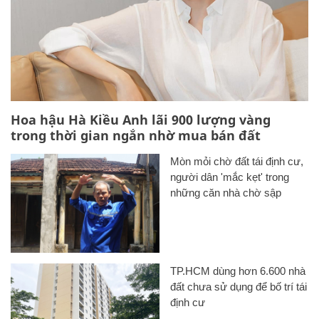
Hoa hậu Hà Kiều Anh lãi 900 lượng vàng
trong thời gian ngắn nhờ mua bán đất
Mòn mỏi chờ đất tái định cư,
người dân 'mắc kẹt' trong
những căn nhà chờ sập
TP.HCM dùng hơn 6.600 nhà
đất chưa sử dụng để bố trí tái
định cư