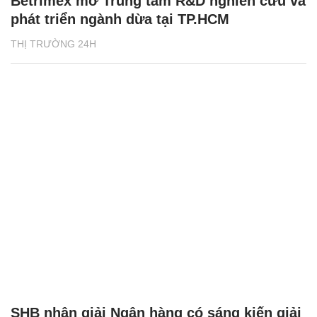
Betrimex mở Trung tâm R&D nghiên cứu và
phát triển ngành dừa tại TP.HCM
THỊ TRƯỜNG 24H
SHB nhận giải Ngân hàng có sáng kiến giải