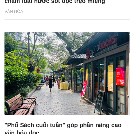
chấm loại nước sốt đọc trẹo miệng
VĂN HÓA
"Phố Sách cuối tuần" góp phần nâng cao
văn hóa đọc