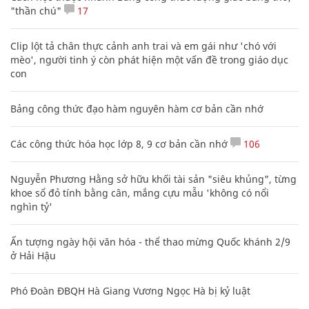
"thần chú"
17
Clip lột tả chân thực cảnh anh trai và em gái như 'chó với
mèo', người tinh ý còn phát hiện một vấn đề trong giáo dục
con
Bảng công thức đạo hàm nguyên hàm cơ bản cần nhớ
Các công thức hóa học lớp 8, 9 cơ bản cần nhớ
106
Nguyễn Phương Hằng sở hữu khối tài sản "siêu khủng", từng
khoe sổ đỏ tính bằng cân, mắng cựu mẫu 'không có nổi
nghìn tỷ'
Ấn tượng ngày hội văn hóa - thể thao mừng Quốc khánh 2/9
ở Hải Hậu
Phó Đoàn ĐBQH Hà Giang Vương Ngọc Hà bị kỷ luật