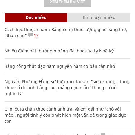
XEM THÊM BÀI VIẾT
Đọc nhiều
Bình luận nhiều
Cách học thuộc nhanh Bảng công thức lượng giác bằng thơ,
"thần chú"
17
Nhiều điểm bất thường ở bằng đại học của Lý Nhã Kỳ
Bảng công thức đạo hàm nguyên hàm cơ bản cần nhớ
Nguyễn Phương Hằng sở hữu khối tài sản "siêu khủng", từng
khoe sổ đỏ tính bằng cân, mắng cựu mẫu 'không có nổi
nghìn tỷ'
Clip lột tả chân thực cảnh anh trai và em gái như 'chó với
mèo', người tinh ý còn phát hiện một vấn đề trong giáo dục
con