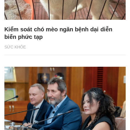
Kiểm soát chó mèo ngăn bệnh dại diễn
biến phức tạp
SỨC KHỎE