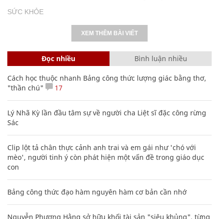
SỨC KHỎE
XEM THÊM BÀI VIẾT
Đọc nhiều
Bình luận nhiều
Cách học thuộc nhanh Bảng công thức lượng giác bằng thơ,
"thần chú"
17
Lý Nhã Kỳ lần đầu tâm sự về người cha Liệt sĩ đặc công rừng
Sác
Clip lột tả chân thực cảnh anh trai và em gái như 'chó với
mèo', người tinh ý còn phát hiện một vấn đề trong giáo dục
con
Bảng công thức đạo hàm nguyên hàm cơ bản cần nhớ
Nguyễn Phương Hằng sở hữu khối tài sản "siêu khủng", từng