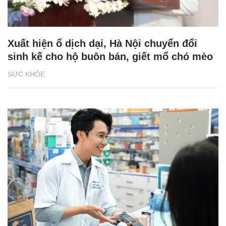
Xuất hiện ổ dịch dại, Hà Nội chuyển đổi
sinh kế cho hộ buôn bán, giết mổ chó mèo
SỨC KHỎE