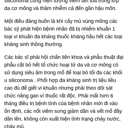
siliconoma cùng hiện tượng viêm lan tỏa trong lớp
da cơ mông và thâm nhiễm cả đến gần hậu môn.
Một điều đáng buồn là khi cấy mủ vùng mông các
bác sỹ phát hiện bệnh nhân đã bị nhiểm khuẩn 1
loại vi khuẩn đa kháng thuốc kháng hầu hết các loại
kháng sinh thông thường.
Các bác sĩ phải hội chẩn liên khoa và phẫu thuật đại
phẫu cắt bỏ hết tổ chức hoại tử da và cơ mông có
sử dụng siêu âm trong mổ để loại bỏ tối đa các khối
u siliconoma . Phối hợp đa kháng sinh trị liệu liều
cao đủ để giết vi khuẩn nhưng phải theo dõi sát
chức năng gan vì thuốc rất độc. Phải mất hơn 6
tháng điều trị bệnh tình của bệnh nhân mới đi vào
ổn định, các nốt viêm sưng giảm dần và vết mổ đầy
dần lên, không còn xuất hiện tình trạng chảy nước,
chảy mủ.