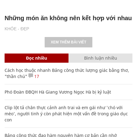
Những món ăn không nên kết hợp với nhau
KHỎE - ĐẸP
XEM THÊM BÀI VIẾT
Đọc nhiều
Bình luận nhiều
Cách học thuộc nhanh Bảng công thức lượng giác bằng thơ,
"thần chú"
17
Phó Đoàn ĐBQH Hà Giang Vương Ngọc Hà bị kỷ luật
Clip lột tả chân thực cảnh anh trai và em gái như 'chó với
mèo', người tinh ý còn phát hiện một vấn đề trong giáo dục
con
Bảng công thức đạo hàm nguyên hàm cơ bản cần nhớ