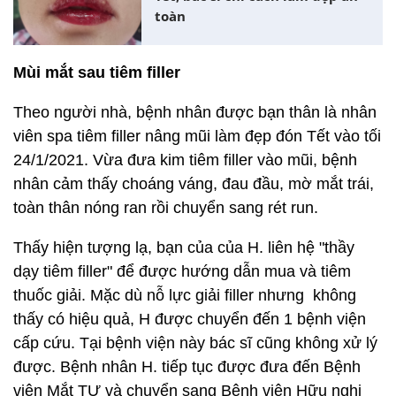
toàn
Mùi mắt sau tiêm filler
Theo người nhà, bệnh nhân được bạn thân là nhân
viên spa tiêm filler nâng mũi làm đẹp đón Tết vào tối
24/1/2021. Vừa đưa kim tiêm filler vào mũi, bệnh
nhân cảm thấy choáng váng, đau đầu, mờ mắt trái,
toàn thân nóng ran rồi chuyển sang rét run.
Thấy hiện tượng lạ, bạn của của H. liên hệ "thầy
dạy tiêm filler" để được hướng dẫn mua và tiêm
thuốc giải. Mặc dù nỗ lực giải filler nhưng không
thấy có hiệu quả, H được chuyển đến 1 bệnh viện
cấp cứu. Tại bệnh viện này bác sĩ cũng không xử lý
được. Bệnh nhân H. tiếp tục được đưa đến Bệnh
viện Mắt TƯ và chuyển sang Bệnh viện Hữu nghị