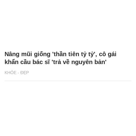
Nâng mũi giống 'thần tiên tỷ tỷ', cô gái
khẩn cầu bác sĩ 'trả về nguyên bản'
KHỎE - ĐẸP