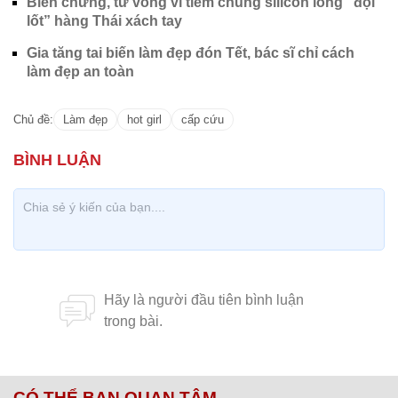
Biến chứng, tử vong vì tiêm chung silicon lỏng “đội
lốt” hàng Thái xách tay
Gia tăng tai biến làm đẹp đón Tết, bác sĩ chỉ cách
làm đẹp an toàn
Chủ đề:
Làm đẹp
hot girl
cấp cứu
CÓ THỂ BẠN QUAN TÂM