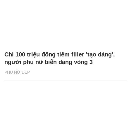
Chi 100 triệu đồng tiêm filler 'tạo dáng',
người phụ nữ biến dạng vòng 3
PHỤ NỮ ĐẸP