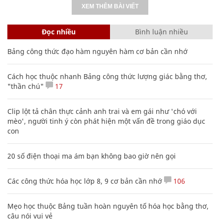
XEM THÊM BÀI VIẾT
Đọc nhiều
Bình luận nhiều
Bảng công thức đạo hàm nguyên hàm cơ bản cần nhớ
Cách học thuộc nhanh Bảng công thức lượng giác bằng thơ,
"thần chú"
17
Clip lột tả chân thực cảnh anh trai và em gái như 'chó với
mèo', người tinh ý còn phát hiện một vấn đề trong giáo dục
con
20 số điện thoại ma ám bạn không bao giờ nên gọi
Các công thức hóa học lớp 8, 9 cơ bản cần nhớ
106
Mẹo học thuộc Bảng tuần hoàn nguyên tố hóa học bằng thơ,
câu nói vui vẻ