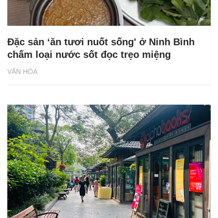
Đặc sản ‘ăn tươi nuốt sống' ở Ninh Bình
chấm loại nước sốt đọc trẹo miệng
VĂN HÓA