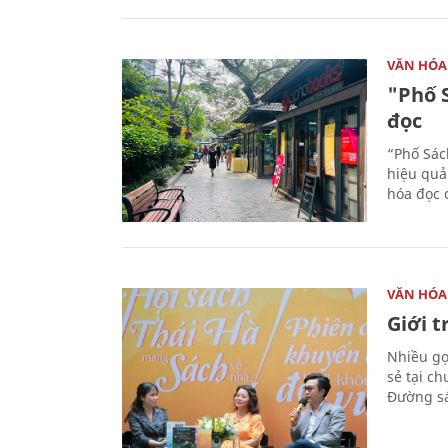
VĂN HÓA
"Phố 
đọc
“Phố Sác
hiệu quả
hóa đọc 
VĂN HÓA
Giới 
Nhiều gợi
sẻ tại c
Đường sá