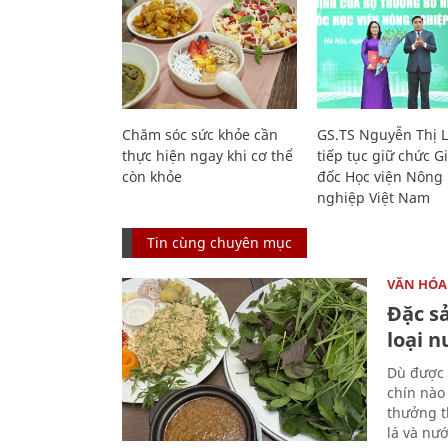
Chăm sóc sức khỏe cần
GS.TS Nguyễn Thị 
thực hiện ngay khi cơ thể
tiếp tục giữ chức 
còn khỏe
đốc Học viện Nông
nghiệp Việt Nam
Tin cùng chuyên mục
VĂN HÓA
Đặc s
loại 
Dù được 
chín nào
thưởng th
lá và nư