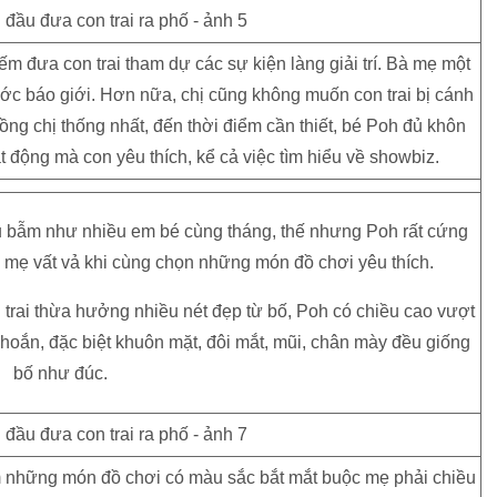
ếm đưa con trai tham dự các sự kiện làng giải trí. Bà mẹ một
ước báo giới. Hơn nữa, chị cũng không muốn con trai bị cánh
ng chị thống nhất, đến thời điểm cần thiết, bé Poh đủ khôn
 động mà con yêu thích, kể cả việc tìm hiểu về showbiz.
ụ bẫm như nhiều em bé cùng tháng, thế nhưng Poh rất cứng
ến mẹ vất vả khi cùng chọn những món đồ chơi yêu thích.
on trai thừa hưởng nhiều nét đẹp từ bố, Poh có chiều cao vượt
hoắn, đặc biệt khuôn mặt, đôi mắt, mũi, chân mày đều giống
bố như đúc.
ìm những món đồ chơi có màu sắc bắt mắt buộc mẹ phải chiều