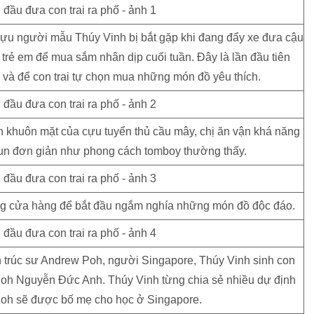
ựu người mẫu Thúy Vinh bị bắt gặp khi đang đẩy xe đưa cậu
trẻ em để mua sắm nhân dịp cuối tuần. Đây là lần đầu tiên
 và để con trai tự chọn mua những món đồ yêu thích.
ên khuôn mặt của cựu tuyển thủ cầu mây, chị ăn vận khá năng
thun đơn giản như phong cách tomboy thường thấy.
g cửa hàng để bắt đầu ngắm nghía những món đồ độc đáo.
 trúc sư Andrew Poh, người Singapore, Thúy Vinh sinh con
 Poh Nguyễn Đức Anh. Thúy Vinh từng chia sẻ nhiều dự định
é Poh sẽ được bố mẹ cho học ở Singapore.