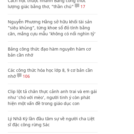
Cách học thuộc nhanh Bảng công thức
lượng giác bằng thơ, "thần chú"
17
Nguyễn Phương Hằng sở hữu khối tài sản
"siêu khủng", từng khoe sổ đỏ tính bằng
cân, mắng cựu mẫu 'không có nổi nghìn tỷ'
Bảng công thức đạo hàm nguyên hàm cơ
bản cần nhớ
Các công thức hóa học lớp 8, 9 cơ bản cần
nhớ
106
Clip lột tả chân thực cảnh anh trai và em gái
như 'chó với mèo', người tinh ý còn phát
hiện một vấn đề trong giáo dục con
Lý Nhã Kỳ lần đầu tâm sự về người cha Liệt
sĩ đặc công rừng Sác