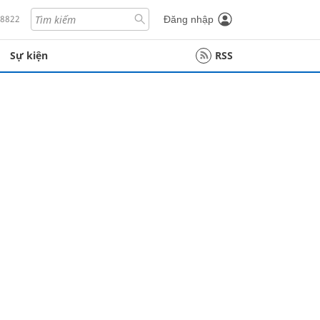
18822
Đăng nhập
Sự kiện
RSS