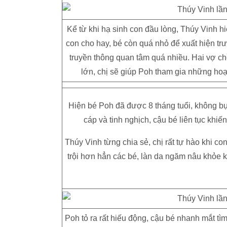
Kể từ khi hạ sinh con đầu lòng, Thúy Vinh hi
con cho hay, bé còn quá nhỏ để xuất hiện tr
truyền thông quan tâm quá nhiều. Hai vợ chồ
lớn, chị sẽ giúp Poh tham gia những hoạt
Hiện bé Poh đã được 8 tháng tuổi, không b
cáp và tinh nghịch, cậu bé liên tục khi
Thúy Vinh từng chia sẻ, chị rất tự hào khi c
trội hơn hẳn các bé, làn da ngăm nâu khỏe k
Poh tỏ ra rất hiếu động, cậu bé nhanh mắt t