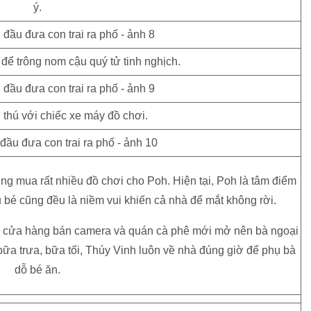
ý.
để trông nom cậu quý tử tinh nghịch.
 thú với chiếc xe máy đồ chơi.
ng mua rất nhiều đồ chơi cho Poh. Hiện tại, Poh là tâm điểm
u bé cũng đều là niềm vui khiến cả nhà để mắt không rời.
 lý cửa hàng bán camera và quán cà phê mới mở nên bà ngoại
bữa trưa, bữa tối, Thúy Vinh luôn về nhà đúng giờ để phụ bà
dỗ bé ăn.