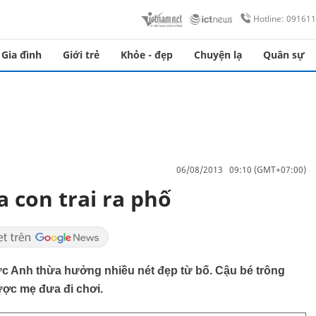
Hotline: 09161
Gia đình
Giới trẻ
Khỏe - đẹp
Chuyện lạ
Quân sự
06/08/2013 09:10 (GMT+07:00)
 con trai ra phố
c Anh thừa hưởng nhiều nét đẹp từ bố. Cậu bé trông
ược mẹ đưa đi chơi.