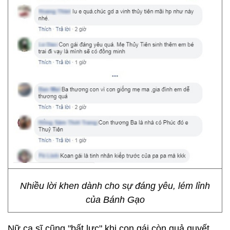
Nhiều lời khen dành cho sự đáng yêu, lém lỉnh
của Bánh Gạo
Nữ ca sĩ cũng "bất lực" khi con gái còn quả quyết