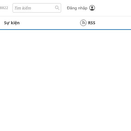
18822
Đăng nhập
Sự kiện
RSS