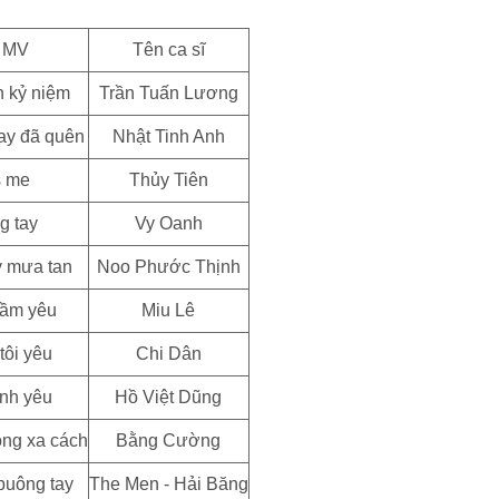
 MV
Tên ca sĩ
h kỷ niệm
Trần Tuấn Lương
ay đã quên
Nhật Tinh Anh
s me
Thủy Tiên
g tay
Vy Oanh
 mưa tan
Noo Phước Thịnh
hầm yêu
Miu Lê
tôi yêu
Chi Dân
ình yêu
Hồ Việt Dũng
ong xa cách
Bằng Cường
buông tay
The Men - Hải Băng