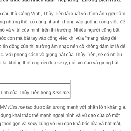
o cầu thủ Công Vinh, Thủy Tiên tái xuất với hình ảnh gợi cảm
ông những thế, cô cũng nhanh chóng vào guồng công việc để
 và vị trí của mình trên thị trường. Nhiều người cũng bất
sóc con mà bắt tay vào công việc khi vừa “mang nặng đẻ
 biến động của thị trường âm nhạc nên cô không dám lơ là để
ợc. Với phong cách và giọng hát của Thủy Tiên, sẽ có nhiều
tại không thiếu người đẹp sexy, giỏi vũ đạo và giọng hát
 linh của Thủy Tiên trong
Kiss me.
g MV
Kiss me
tạo được ấn tượng mạnh với phần lớn khán giả.
n dụng khai thác thế mạnh ngoại hình và vũ đạo của cô một
ng thon gọn và sexy cùng với vũ đạo khá bốc lửa và bắt mắt,