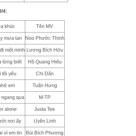
/4:
ca khúc
Tên MV
y mưa tan
Noo Phước Thịnh
đi một mình
Lương Bích Hữu
 từng biết
Hồ Quang Hiếu
 tôi yêu
Chi Dân
nhớ em
Tuấn Hưng
 ngang qua
M-TP
er alone
Justa Tee
ời nơi ấy
Uyên Linh
i vì em tin
Bùi Bích Phương