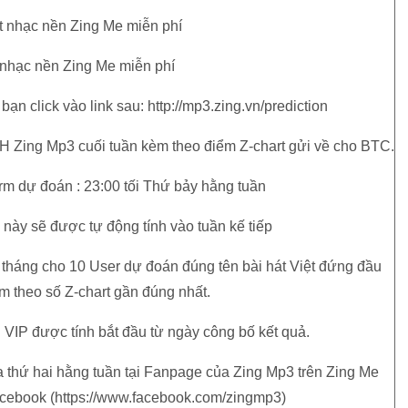
đặt nhạc nền Zing Me miễn phí
g nhạc nền Zing Me miễn phí
ạn click vào link sau: http://mp3.zing.vn/prediction
H Zing Mp3 cuối tuần kèm theo điểm Z-chart gửi về cho BTC.
form dự đoán : 23:00 tối Thứ bảy hằng tuần
này sẽ được tự động tính vào tuần kế tiếp
 tháng cho 10 User dự đoán đúng tên bài hát Việt đứng đầu
 theo số Z-chart gần đúng nhất.
 VIP được tính bắt đầu từ ngày công bố kết quả.
a thứ hai hằng tuần tại Fanpage của Zing Mp3 trên Zing Me
Facebook (https://www.facebook.com/zingmp3)