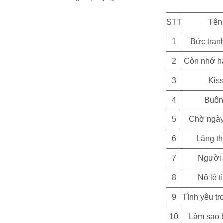
STT
Tên
1
Bức tran
2
Còn nhớ h
3
Kis
4
Buôn
5
Chờ ngày
6
Lặng t
7
Người 
8
Nô lệ t
9
Tình yêu tr
10
Làm sao 