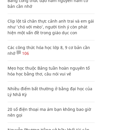
Bảng công thức đạo hàm nguyên hàm cơ
bản cần nhớ
Clip lột tả chân thực cảnh anh trai và em gái
như 'chó với mèo', người tinh ý còn phát
hiện một vấn đề trong giáo dục con
Các công thức hóa học lớp 8, 9 cơ bản cần
nhớ
106
Mẹo học thuộc Bảng tuần hoàn nguyên tố
hóa học bằng thơ, câu nói vui vẻ
Nhiều điểm bất thường ở bằng đại học của
Lý Nhã Kỳ
20 số điện thoại ma ám bạn không bao giờ
nên gọi
Nguyễn Phương Hằng sở hữu khối tài sản