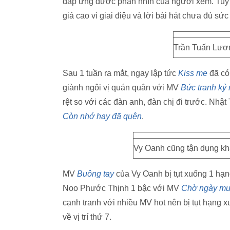
đáp ứng được phần nhìn của người xem. Tuy
giá cao vì giai điệu và lời bài hát chưa đủ sức
Trần Tuấn Lươ
Sau 1 tuần ra mắt, ngay lập tức
Kiss me
đã có 
giành ngôi vị quán quân với MV
Bức tranh kỷ
rệt so với các đàn anh, đàn chị đi trước. Nh
Còn nhớ hay đã quên
.
Vy Oanh cũng tận dụng kha
MV
Buông tay
của Vy Oanh bị tụt xuống 1 hạng
Noo Phước Thịnh 1 bậc với MV
Chờ ngày mư
cạnh tranh với nhiều MV hot nên bị tụt hạng 
về vị trí thứ 7.