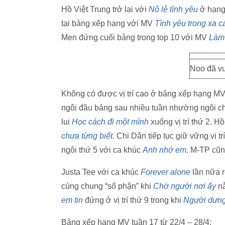
Hồ Việt Trung trở lại với
Nô lệ tình yêu
ở hạng 
tại bảng xếp hạng với MV
Tình yêu trong xa c
Men đứng cuối bảng trong top 10 với MV
Làm 
Noo đã v
Không có được vị trí cao ở bảng xếp hạng 
ngôi đầu bảng sau nhiều tuần nhường ngôi ch
lui
Học cách đi một mình
xuống vị trí thứ 2. H
chưa từng biết
. Chi Dân tiếp tục giữ vững vị tr
ngôi thứ 5 với ca khúc
Anh nhớ em
. M-TP cũ
Justa Tee với ca khúc
Forever alone
lần nữa r
cùng chung “số phận” khi
Chờ người nơi ấy
nằ
em tin
đứng ở vị trí thứ 9 trong khi
Người dưn
Bảng xếp hạng MV tuần 17 từ 22/4 – 28/4: