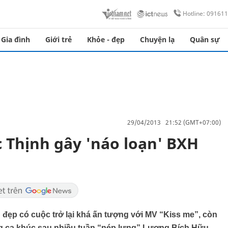
Hotline: 09161
Gia đình
Giới trẻ
Khỏe - đẹp
Chuyện lạ
Quân sự
29/04/2013 21:52 (GMT+07:00)
 Thịnh gây 'náo loạn' BXH
h đẹp có cuộc trở lại khá ấn tượng với MV “Kiss me”, còn
 ca khúc sau nhiều tuần “nép lưng” Lương Bích Hữu.