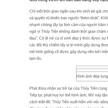
Chỉ một thời gian ngắn sau khi sinh bé gái ch
và quyến rũ khiến bao người “thèm khát”. Kh
nhanh chóng lấy lại tình cảm của người hâm mộ
ngờ vì Thủy Tiên không dành thời gian chăm 
đau”. Có lẽ nữ ca sĩ xinh đẹp ý thức được sự
các đối thủ chiếm lấy vị trí mình gầy dựng đư
mô hình giống cô được gây dựng nên bởi hiện 
tạm ổn.
Hình ảnh đẹp lung
Phải thừa nhận sự trở lại của Thủy Tiên cùn
Tiếp tục phát huy lợi thế hình ảnh, MV này tậ
cách triệt để. Thủy Tiên xuất hiện với vóc dá