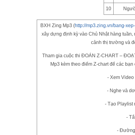
10
Ngườ
BXH Zing Mp3 (
http://mp3.zing.vn/bang-xep
xây dựng định kỳ vào Chủ Nhật hàng tuần, 
cảnh thị trường và 
Tham gia cuộc thi ĐOÁN Z-CHART – ĐOẠT 
Mp3 kèm theo điểm Z-chart để các bạn c
- Xem Video 
- Nghe và do
- Tạo Playlist
- Tắ
- Đường