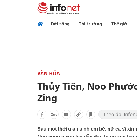
Đời sống
Thị trường
Thế giới
VĂN HÓA
Thủy Tiên, Noo Phước
Zing
Sau một thời gian sinh em bé, nữ ca sĩ xin
Noo cũng vươn lên dẫn đầu bảng xếp hạng