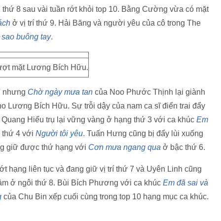
thứ 8 sau vài tuần rớt khỏi top 10. Bằng Cường vừa có mặt
ách
ở vị trí thứ 9. Hải Băng và người yêu của cô trong The
sao buông tay
.
ượt mặt Lương Bích Hữu.
MV nhưng
Chờ ngày mưa tan
của Noo Phước Thịnh lại giành
o Lương Bích Hữu. Sự trỗi dậy của nam ca sĩ điển trai đẩy
ồ Quang Hiếu trụ lại vững vàng ở hạng thứ 3 với ca khúc
Em
í thứ 4 với
Người tôi yêu
. Tuấn Hưng cũng bị đẩy lùi xuống
ng giữ được thứ hạng với
Cơn mưa ngang qua
ở bậc thứ 6.
ớt hạng liên tục và đang giữ vị trí thứ 7 và Uyên Linh cũng
m ở ngôi thứ 8. Bùi Bích Phương với ca khúc
Em đã sai và
g
của Chu Bin xếp cuối cùng trong top 10 hạng mục ca khúc.