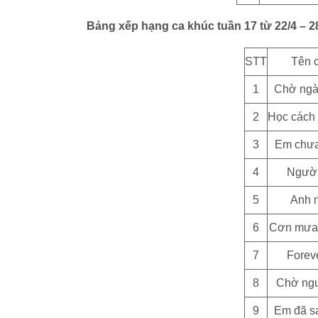
Bảng xếp hạng ca khúc tuần 17 từ 22/4 – 28
STT
Tên 
1
Chờ ngà
2
Học cách 
3
Em chưa
4
Người
5
Anh 
6
Cơn mưa
7
Forev
8
Chờ ngư
9
Em đã sa