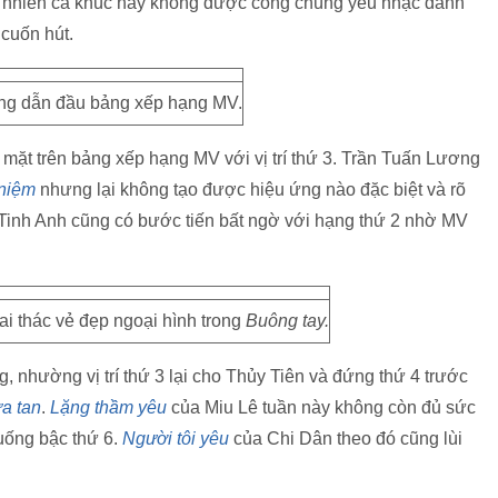
 nhiên ca khúc này không được công chúng yêu nhạc đánh
 cuốn hút.
ng dẫn đầu bảng xếp hạng MV.
mặt trên bảng xếp hạng MV với vị trí thứ 3. Trần Tuấn Lương
 niệm
nhưng lại không tạo được hiệu ứng nào đặc biệt và rõ
ật Tinh Anh cũng có bước tiến bất ngờ với hạng thứ 2 nhờ MV
i thác vẻ đẹp ngoại hình trong
Buông tay.
, nhường vị trí thứ 3 lại cho Thủy Tiên và đứng thứ 4 trước
a tan
.
Lặng thầm yêu
của Miu Lê tuần này không còn đủ sức
xuống bậc thứ 6.
Người tôi yêu
của Chi Dân theo đó cũng lùi