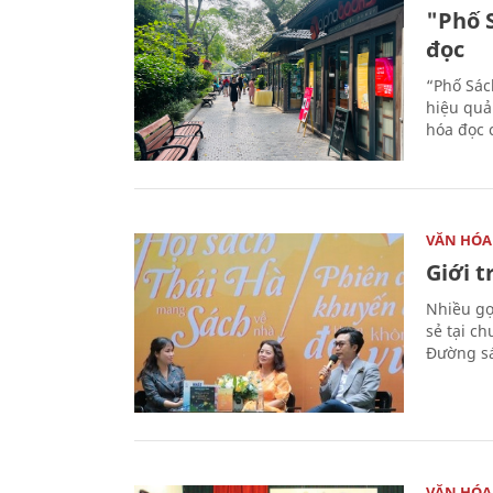
"Phố 
đọc
“Phố Sác
hiệu quả
hóa đọc 
VĂN HÓA
Giới 
Nhiều gợi
sẻ tại c
Đường sá
VĂN HÓA