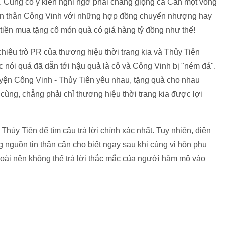
g". Cũng có ý kiến nghi ngờ phải chăng giọng ca Cần một vòng
 Bản thân Công Vinh với những hợp đồng chuyển nhượng hay
iền mua tặng cô món quà có giá hàng tỷ đồng như thế!
 chiêu trò PR của thương hiệu thời trang kia và Thủy Tiên
c nói quá đã dẫn tới hậu quả là cô và Công Vinh bị "ném đá".
uyện Công Vinh - Thủy Tiên yêu nhau, tặng quà cho nhau
cùng, chẳng phải chỉ thương hiệu thời trang kia được lợi
 Thủy Tiên để tìm câu trả lời chính xác nhất. Tuy nhiên, điện
nguồn tin thân cận cho biết ngay sau khi cùng vị hôn phu
oài nên không thể trả lời thắc mắc của người hâm mộ vào