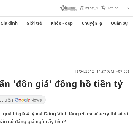
Hotline: 09161
Gia đình
Giới trẻ
Khỏe - đẹp
Chuyện lạ
Quân sự
18/04/2012 14:37 (GMT+07:00)
ấn 'đôn giá' đồng hồ tiền tỷ
uà trị giá 4 tỷ mà Công Vinh tặng cô ca sĩ sexy thì lại rộ
rắn có đáng giá ngần ấy tiền?