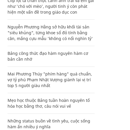
Clip lột tả chân thực cảnh anh trai và em gái
như 'chó với mèo', người tinh ý còn phát
hiện một vấn đề trong giáo dục con
Nguyễn Phương Hằng sở hữu khối tài sản
"siêu khủng", từng khoe sổ đỏ tính bằng
cân, mắng cựu mẫu 'không có nổi nghìn tỷ'
Bảng công thức đạo hàm nguyên hàm cơ
bản cần nhớ
Mai Phương Thúy "phím hàng" quá chuẩn,
vợ tỷ phú Phạm Nhật Vượng giành lại vị trí
top 5 người giàu nhất
Mẹo học thuộc Bảng tuần hoàn nguyên tố
hóa học bằng thơ, câu nói vui vẻ
Những status buồn về tình yêu, cuộc sống
hàm ẩn nhiều ý nghĩa