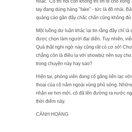
hoặc "Có thì nói còn không thì im đi cho xon
tay đang dùng hàng "fake" - tức là đồ nhái.
quảng cáo gần đây chắc chắn cũng không đủ t
Một luồng dư luận khác lại tin rằng đây chỉ là
được chọn làm người đại diện. Tuy nhiên, việ
Quả thật nghi ngờ này cũng rất có cơ sở! Ch
chẳng còn là điều lạ với showbiz nên suy cho 
trong chuyện này hay sao?
Hiện tại, phóng viên đang cố gắng liên lạc với
thoại của cô nằm ngoài vùng phủ sóng. Những 
nhận xe hơi mới, cô đã lên đường ra nước ng
thời điểm này.
CẢNH HOÀNG