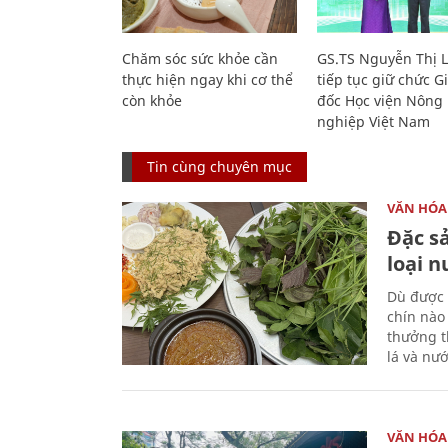
Chăm sóc sức khỏe cần
GS.TS Nguyễn Thị 
thực hiện ngay khi cơ thể
tiếp tục giữ chức 
còn khỏe
đốc Học viện Nông
nghiệp Việt Nam
Tin cùng chuyên mục
VĂN HÓA
Đặc s
loại 
Dù được 
chín nào
thưởng th
lá và nư
VĂN HÓA