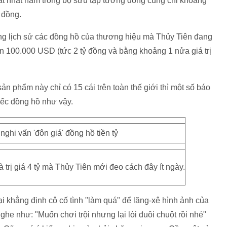
ắt nhất nằm trong bộ sưu tập tương đồng cũng chỉ khoảng
 đồng.
rong lịch sử các đồng hồ của thương hiệu mà Thủy Tiên đang
ên 100.000 USD (tức 2 tỷ đồng và bằng khoảng 1 nửa giá trị
ản phẩm này chỉ có 15 cái trên toàn thế giới thì một số báo
iếc đồng hồ như vậy.
trị giá 4 tỷ mà Thủy Tiên mới đeo cách đây ít ngày.
 khẳng định cô cố tình "làm quá" để lăng-xê hình ảnh của
ghe như: "Muốn chơi trội nhưng lại lòi đuôi chuột rồi nhé"