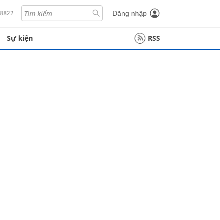
18822
Đăng nhập
Sự kiện
RSS