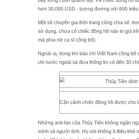
bảy vòng cuốn quanh tay. Và chiếc đồng hồ đ
hơn 30.000 USD - tương đương với 600 triệu
Một số chuyên gia thời trang cũng chia sẻ, t
sử dụng, chưa có chiếc đồng hồ nào trị giá tr
mà phía nữ ca sĩ công bố).
Ngoài ra, trong khi báo chí Việt Nam công bố s
chí nước ngoài lại đưa thông tin có đến 30 ch
Cận cảnh chiếc đồng hồ được cho là 
Những anti-fan của Thủy Tiên không ngần ngại
mình và người tình. Họ nói không ít điều khó n