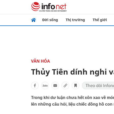
Đời sống
Thị trường
Thế giới
VĂN HÓA
Thủy Tiên dính nghi v
Trong khi dư luận chưa hết xôn xao về món q
lên những câu hỏi, liệu chiếc đồng hồ con 