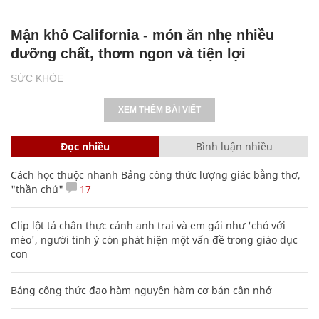
Mận khô California - món ăn nhẹ nhiều
dưỡng chất, thơm ngon và tiện lợi
SỨC KHỎE
XEM THÊM BÀI VIẾT
Đọc nhiều
Bình luận nhiều
Cách học thuộc nhanh Bảng công thức lượng giác bằng thơ,
"thần chú"
17
Clip lột tả chân thực cảnh anh trai và em gái như 'chó với
mèo', người tinh ý còn phát hiện một vấn đề trong giáo dục
con
Bảng công thức đạo hàm nguyên hàm cơ bản cần nhớ