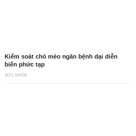
Kiểm soát chó mèo ngăn bệnh dại diễn
biến phức tạp
SỨC KHỎE