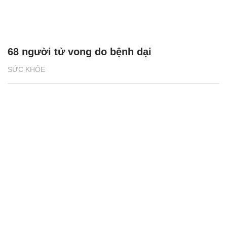
68 người tử vong do bệnh dại
SỨC KHỎE