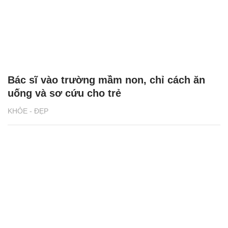
Bác sĩ vào trường mầm non, chỉ cách ăn
uống và sơ cứu cho trẻ
KHỎE - ĐẸP