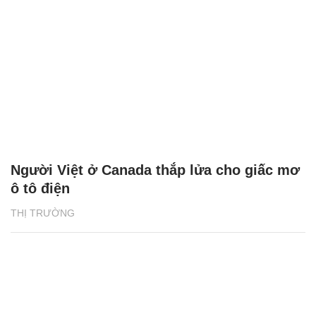
Người Việt ở Canada thắp lửa cho giấc mơ
ô tô điện
THỊ TRƯỜNG