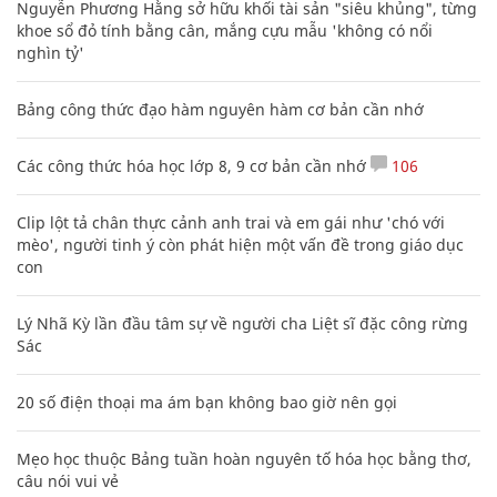
Nguyễn Phương Hằng sở hữu khối tài sản "siêu khủng", từng
khoe sổ đỏ tính bằng cân, mắng cựu mẫu 'không có nổi
nghìn tỷ'
Bảng công thức đạo hàm nguyên hàm cơ bản cần nhớ
Các công thức hóa học lớp 8, 9 cơ bản cần nhớ
106
Clip lột tả chân thực cảnh anh trai và em gái như 'chó với
mèo', người tinh ý còn phát hiện một vấn đề trong giáo dục
con
Lý Nhã Kỳ lần đầu tâm sự về người cha Liệt sĩ đặc công rừng
Sác
20 số điện thoại ma ám bạn không bao giờ nên gọi
Mẹo học thuộc Bảng tuần hoàn nguyên tố hóa học bằng thơ,
câu nói vui vẻ