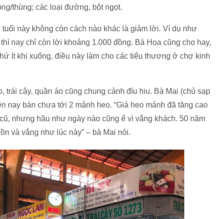
ng/thùng; các loại đường, bột ngọt.
tuổi này không còn cách nào khác là giảm lời. Ví dụ như
 thì nay chỉ còn lời khoảng 1.000 đồng. Bà Hoa cũng cho hay,
hứ ít khi xuống, điều này làm cho các tiểu thương ở chợ kinh
, trái cây, quần áo cũng chung cảnh đìu hiu. Bà Mai (chủ sạp
hiện nay bán chưa tới 2 mảnh heo. “Giá heo mảnh đã tăng cao
 cũ, nhưng hầu như ngày nào cũng ế vì vắng khách. 50 năm
ồn và vắng như lúc này” – bà Mai nói.