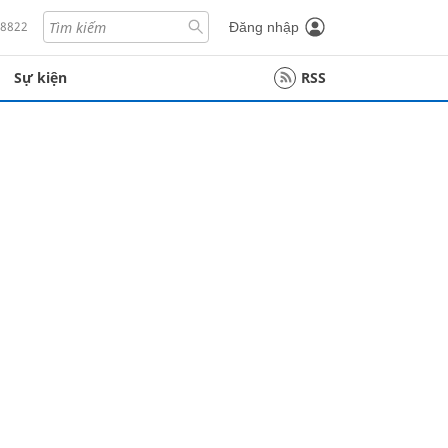
18822
Đăng nhập
Sự kiện
RSS