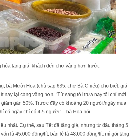
 hóa tăng giá, khách đến chợ vắng hơn trước
g, bà Mười Hoa (chủ sạp 635, chợ Bà Chiểu) cho biết, giá
 nay lại càng vắng hơn. “Từ sáng tới trưa nay tôi chỉ mới
 giảm gần 50%. Trước đây có khoảng 20 người/ngày mua
í có ngày chỉ có 4-5 người” – bà Hoa nói.
ều nhất. Cụ thể, sau Tết đã tăng giá, nhưng từ đầu tháng 5
vốn là 45.000 đồng/lít, bán lẻ là 48.000 đồng/lít; mì gói tăng