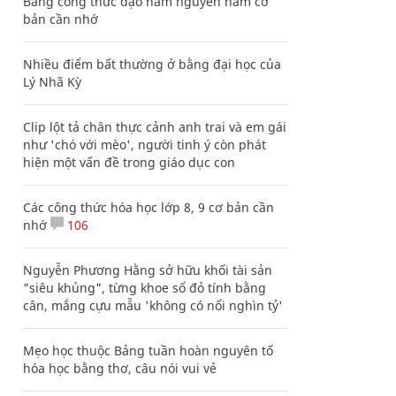
Bảng công thức đạo hàm nguyên hàm cơ
bản cần nhớ
Nhiều điểm bất thường ở bằng đại học của
Lý Nhã Kỳ
Clip lột tả chân thực cảnh anh trai và em gái
như 'chó với mèo', người tinh ý còn phát
hiện một vấn đề trong giáo dục con
Các công thức hóa học lớp 8, 9 cơ bản cần
nhớ
106
Nguyễn Phương Hằng sở hữu khối tài sản
"siêu khủng", từng khoe sổ đỏ tính bằng
cân, mắng cựu mẫu 'không có nổi nghìn tỷ'
Mẹo học thuộc Bảng tuần hoàn nguyên tố
hóa học bằng thơ, câu nói vui vẻ