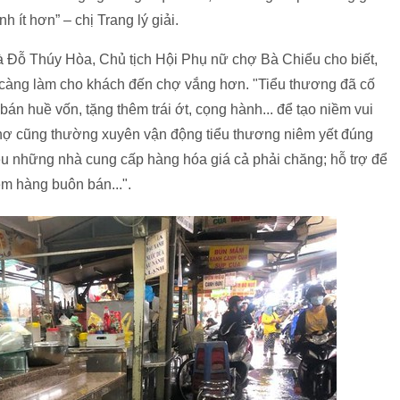
 ít hơn” – chị Trang lý giải.
bà Đỗ Thúy Hòa, Chủ tịch Hội Phụ nữ chợ Bà Chiểu cho biết,
 càng làm cho khách đến chợ vắng hơn. "Tiểu thương đã cố
án huề vốn, tặng thêm trái ớt, cọng hành... để tạo niềm vui
chợ cũng thường xuyên vận động tiểu thương niêm yết đúng
iệu những nhà cung cấp hàng hóa giá cả phải chăng; hỗ trợ để
êm hàng buôn bán...".