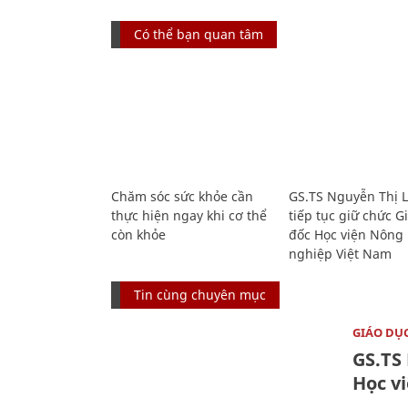
Có thể bạn quan tâm
Chăm sóc sức khỏe cần
GS.TS Nguyễn Thị 
thực hiện ngay khi cơ thể
tiếp tục giữ chức 
còn khỏe
đốc Học viện Nông
nghiệp Việt Nam
Tin cùng chuyên mục
GIÁO DỤ
GS.TS
Học v