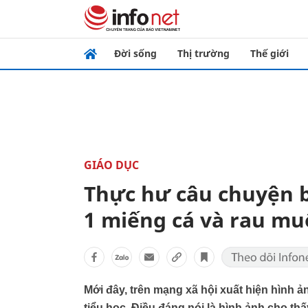
Đời sống
Thị trường
Thế giới
GIÁO DỤC
Thực hư câu chuyện b
1 miếng cá và rau m
Mới đây, trên mạng xã hội xuất hiện hình 
tiểu học. Điều đáng nói là hình ảnh cho t