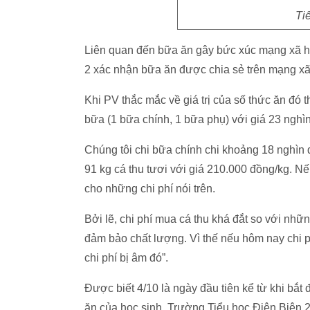
Ti
Liên quan đến bữa ăn gây bức xúc mạng xã hộ
2 xác nhận bữa ăn được chia sẻ trên mạng xã 
Khi PV thắc mắc về giá trị của số thức ăn đó 
bữa (1 bữa chính, 1 bữa phụ) với giá 23 nghì
Chúng tôi chi bữa chính chi khoảng 18 nghìn
91 kg cá thu tươi với giá 210.000 đồng/kg. Nế
cho những chi phí nói trên.
Bởi lẽ, chi phí mua cá thu khá đắt so với nhữ
đảm bảo chất lượng. Vì thế nếu hôm nay chi ph
chi phí bị âm đó”.
Được biết 4/10 là ngày đầu tiên kể từ khi bắ
ăn của học sinh. Trường Tiểu học Điện Biên 2