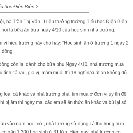
ểu học Điện Biên 2
i, bà Trần Thị Vân - Hiệu trưởng trường Tiểu học Điện Biên
hội là bữa ăn trưa ngày 4/10 của học sinh nhà trường.
thì vị hiệu trưởng này cho hay: “Học sinh ăn ở trường 1 ngày 2
n đồng.
 đồng còn lại dành cho bữa phụ.Ngày 4/10, nhà trường mua
u tính cả rau, gia vị, mắm muối thì 18 nghìn/xuất ăn không đủ
ng loại cá khác và nhà trường phải tìm mua ở đơn vị uy tín để
í bị âm thì ngày mai các em sẽ ăn thức ăn khác và bù lại số
t đầu vào năm học mới, nhà trường sử dụng cá thu trong bữa
 có gần 1.300 học sinh ở 31 lớp. Hiện nay, nhà trường có