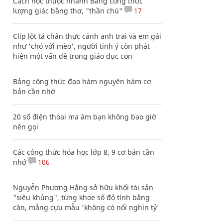
Cách học thuộc nhanh Bảng công thức
lượng giác bằng thơ, "thần chú"
17
Clip lột tả chân thực cảnh anh trai và em gái
như 'chó với mèo', người tinh ý còn phát
hiện một vấn đề trong giáo dục con
Bảng công thức đạo hàm nguyên hàm cơ
bản cần nhớ
20 số điện thoại ma ám bạn không bao giờ
nên gọi
Các công thức hóa học lớp 8, 9 cơ bản cần
nhớ
106
Nguyễn Phương Hằng sở hữu khối tài sản
"siêu khủng", từng khoe sổ đỏ tính bằng
cân, mắng cựu mẫu 'không có nổi nghìn tỷ'