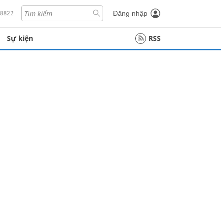
18822
Đăng nhập
Sự kiện
RSS