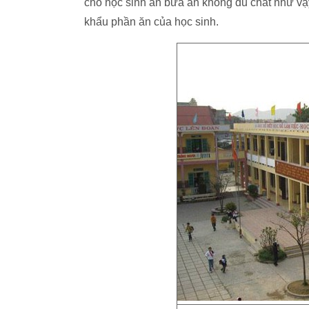
cho học sinh ăn bữa ăn không đủ chất như vậ
khẩu phần ăn của học sinh.