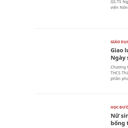
GS.TS Ng
viện Nôn
GIÁO DỤ
Giao 
Ngày 
Chương t
THCS Thá
phần phá
HỌC ĐƯ
Nữ si
bổng 