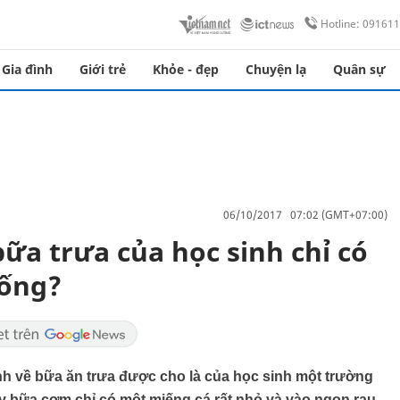
Hotline: 09161
Gia đình
Giới trẻ
Khỏe - đẹp
Chuyện lạ
Quân sự
06/10/2017 07:02 (GMT+07:00)
ữa trưa của học sinh chỉ có
uống?
ảnh về bữa ăn trưa được cho là của học sinh một trường
hấy bữa cơm chỉ có một miếng cá rất nhỏ và vào ngọn rau