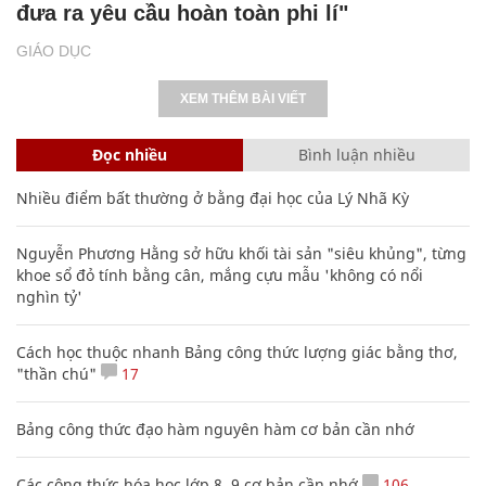
đưa ra yêu cầu hoàn toàn phi lí"
GIÁO DỤC
XEM THÊM BÀI VIẾT
Đọc nhiều
Bình luận nhiều
Nhiều điểm bất thường ở bằng đại học của Lý Nhã Kỳ
Nguyễn Phương Hằng sở hữu khối tài sản "siêu khủng", từng
khoe sổ đỏ tính bằng cân, mắng cựu mẫu 'không có nổi
nghìn tỷ'
Cách học thuộc nhanh Bảng công thức lượng giác bằng thơ,
"thần chú"
17
Bảng công thức đạo hàm nguyên hàm cơ bản cần nhớ
Các công thức hóa học lớp 8, 9 cơ bản cần nhớ
106