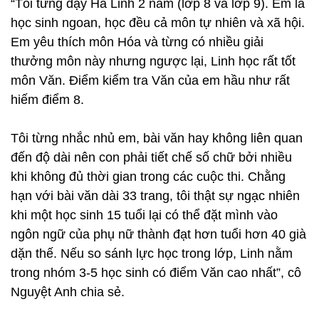
“Tôi từng dạy Hà Linh 2 năm (lớp 8 và lớp 9). Em là
học sinh ngoan, học đều cả môn tự nhiên và xã hội.
Em yêu thích môn Hóa và từng có nhiều giải
thưởng môn này nhưng ngược lại, Linh học rất tốt
môn Văn. Điểm kiểm tra Văn của em hầu như rất
hiếm điểm 8.
Tôi từng nhắc nhủ em, bài văn hay không liên quan
đến độ dài nên con phải tiết chế số chữ bởi nhiều
khi không đủ thời gian trong các cuộc thi. Chằng
hạn với bài văn dài 33 trang, tôi thật sự ngạc nhiên
khi một học sinh 15 tuổi lại có thể đặt mình vào
ngôn ngữ của phụ nữ thành đạt hơn tuổi hơn 40 già
dặn thế. Nếu so sánh lực học trong lớp, Linh nằm
trong nhóm 3-5 học sinh có điểm Văn cao nhất”, cô
Nguyệt Anh chia sẻ.