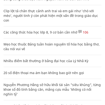
Clip lột tả chân thực cảnh anh trai và em gái như 'chó với
mèo', người tinh ý còn phát hiện một vấn đề trong giáo dục
con
Các công thức hóa học lớp 8, 9 cơ bản cần nhớ
106
Mẹo học thuộc Bảng tuần hoàn nguyên tố hóa học bằng thơ,
câu nói vui vẻ
Nhiều điểm bất thường ở bằng đại học của Lý Nhã Kỳ
20 số điện thoại ma ám bạn không bao giờ nên gọi
Nguyễn Phương Hằng sở hữu khối tài sản "siêu khủng", từng
khoe sổ đỏ tính bằng cân, mắng cựu mẫu 'không có nổi
nghìn tỷ'