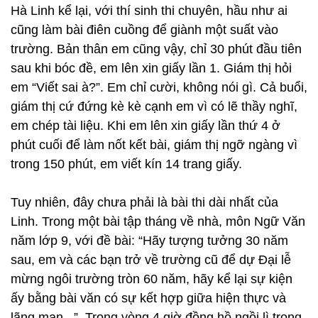
Hà Linh kể lại, với thí sinh thi chuyên, hầu như ai
cũng làm bài điên cuồng để giành một suất vào
trường. Bản thân em cũng vậy, chỉ 30 phút đầu tiên
sau khi bóc đề, em lên xin giấy lần 1. Giám thị hỏi
em “Viết sai à?”. Em chỉ cười, không nói gì. Cả buổi,
giám thị cứ đứng kè kè cạnh em vì có lẽ thầy nghĩ,
em chép tài liệu. Khi em lên xin giấy lần thứ 4 ở
phút cuối để làm nốt kết bài, giám thị ngỡ ngàng vì
trong 150 phút, em viết kín 14 trang giấy.
Tuy nhiên, đây chưa phải là bài thi dài nhất của
Linh. Trong một bài tập tháng về nhà, môn Ngữ Văn
năm lớp 9, với đề bài: “Hãy tượng tưởng 30 năm
sau, em và các bạn trở về trường cũ để dự Đại lễ
mừng ngôi trường tròn 60 năm, hãy kể lại sự kiện
ấy bằng bài văn có sự kết hợp giữa hiện thực và
lãng mạn...”. Trong vòng 4 giờ đồng hồ ngồi lì trong