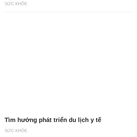
SỨC KHỎE
Tìm hướng phát triển du lịch y tế
SỨC KHỎE