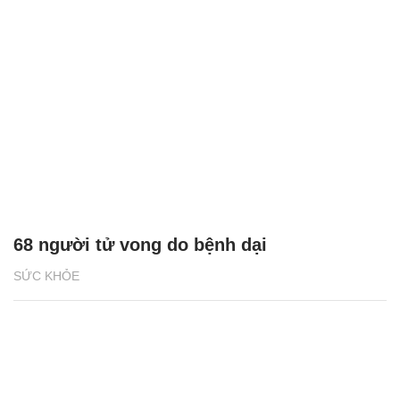
68 người tử vong do bệnh dại
SỨC KHỎE