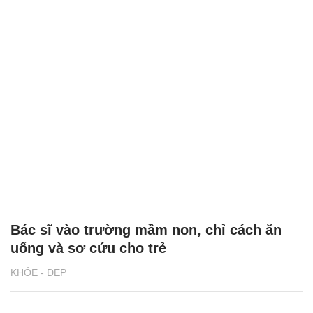
Bác sĩ vào trường mầm non, chỉ cách ăn
uống và sơ cứu cho trẻ
KHỎE - ĐẸP