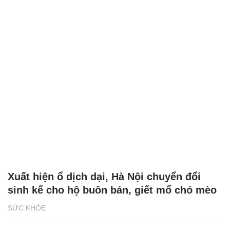
Xuất hiện ổ dịch dại, Hà Nội chuyển đổi
sinh kế cho hộ buôn bán, giết mổ chó mèo
SỨC KHỎE