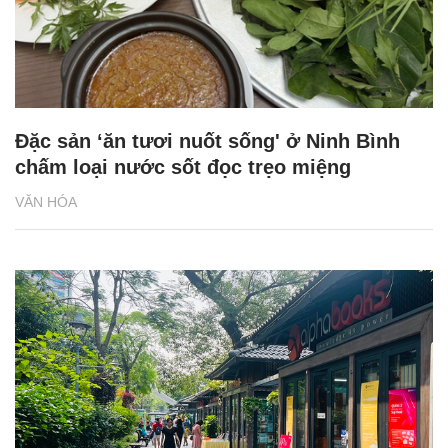
Đặc sản ‘ăn tươi nuốt sống' ở Ninh Bình
chấm loại nước sốt đọc trẹo miệng
VĂN HÓA