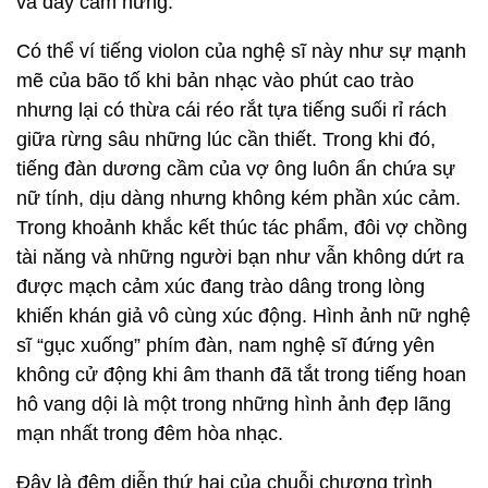
và đầy cảm hứng.
Có thể ví tiếng violon của nghệ sĩ này như sự mạnh
mẽ của bão tố khi bản nhạc vào phút cao trào
nhưng lại có thừa cái réo rắt tựa tiếng suối rỉ rách
giữa rừng sâu những lúc cần thiết. Trong khi đó,
tiếng đàn dương cầm của vợ ông luôn ẩn chứa sự
nữ tính, dịu dàng nhưng không kém phần xúc cảm.
Trong khoảnh khắc kết thúc tác phẩm, đôi vợ chồng
tài năng và những người bạn như vẫn không dứt ra
được mạch cảm xúc đang trào dâng trong lòng
khiến khán giả vô cùng xúc động. Hình ảnh nữ nghệ
sĩ “gục xuống” phím đàn, nam nghệ sĩ đứng yên
không cử động khi âm thanh đã tắt trong tiếng hoan
hô vang dội là một trong những hình ảnh đẹp lãng
mạn nhất trong đêm hòa nhạc.
Đây là đêm diễn thứ hai của chuỗi chương trình