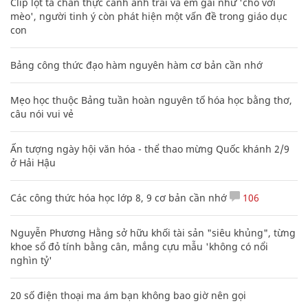
Clip lột tả chân thực cảnh anh trai và em gái như 'chó với
mèo', người tinh ý còn phát hiện một vấn đề trong giáo dục
con
Bảng công thức đạo hàm nguyên hàm cơ bản cần nhớ
Mẹo học thuộc Bảng tuần hoàn nguyên tố hóa học bằng thơ,
câu nói vui vẻ
Ấn tượng ngày hội văn hóa - thể thao mừng Quốc khánh 2/9
ở Hải Hậu
Các công thức hóa học lớp 8, 9 cơ bản cần nhớ
106
Nguyễn Phương Hằng sở hữu khối tài sản "siêu khủng", từng
khoe sổ đỏ tính bằng cân, mắng cựu mẫu 'không có nổi
nghìn tỷ'
20 số điện thoại ma ám bạn không bao giờ nên gọi