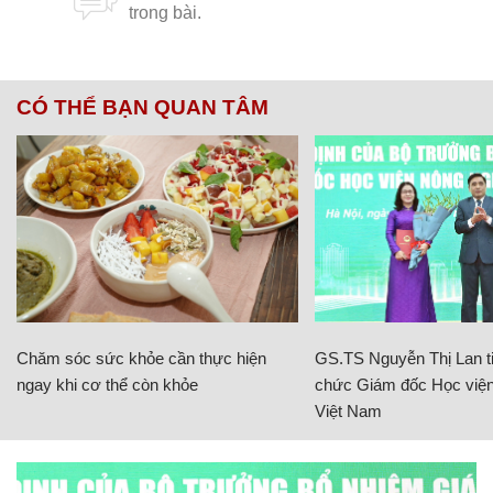
CÓ THỂ BẠN QUAN TÂM
Chăm sóc sức khỏe cần thực hiện
GS.TS Nguyễn Thị Lan ti
ngay khi cơ thể còn khỏe
chức Giám đốc Học viện
Việt Nam