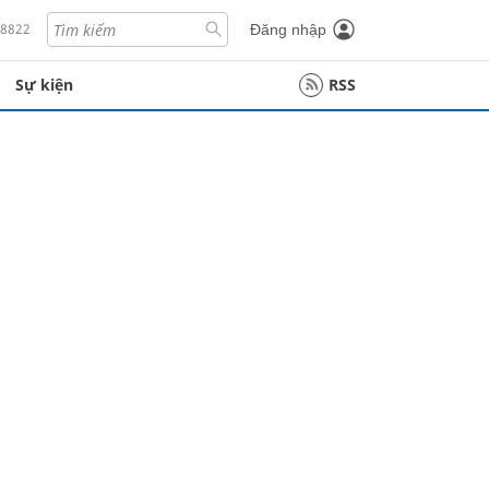
18822
Đăng nhập
Sự kiện
RSS