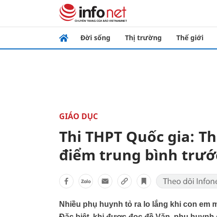
Đời sống
Thị trường
Thế giới
GIÁO DỤC
Thi THPT Quốc gia: Th
điểm trung bình trướ
Nhiều phụ huynh tỏ ra lo lắng khi con em
Đặc biệt, khi được đọc đề Văn, phụ huynh c