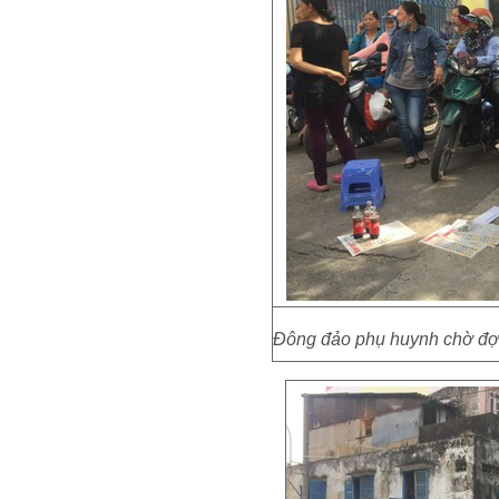
Đông đảo phụ huynh chờ đợi