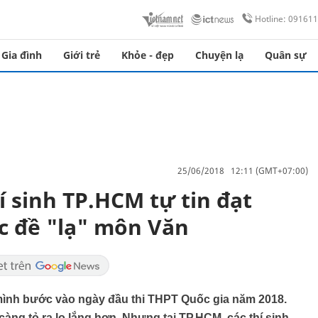
Hotline: 09161
Gia đình
Giới trẻ
Khỏe - đẹp
Chuyện lạ
Quân sự
25/06/2018 12:11 (GMT+07:00)
í sinh TP.HCM tự tin đạt
c đề "lạ" môn Văn
 mình bước vào ngày đầu thi THPT Quốc gia năm 2018.
àng tỏ ra lo lắng hơn. Nhưng tại TP.HCM, các thí sinh