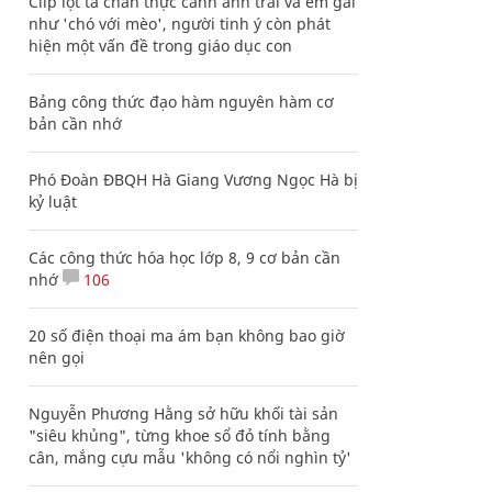
Clip lột tả chân thực cảnh anh trai và em gái
như 'chó với mèo', người tinh ý còn phát
hiện một vấn đề trong giáo dục con
Bảng công thức đạo hàm nguyên hàm cơ
bản cần nhớ
Phó Đoàn ĐBQH Hà Giang Vương Ngọc Hà bị
kỷ luật
Các công thức hóa học lớp 8, 9 cơ bản cần
nhớ
106
20 số điện thoại ma ám bạn không bao giờ
nên gọi
Nguyễn Phương Hằng sở hữu khối tài sản
"siêu khủng", từng khoe sổ đỏ tính bằng
cân, mắng cựu mẫu 'không có nổi nghìn tỷ'