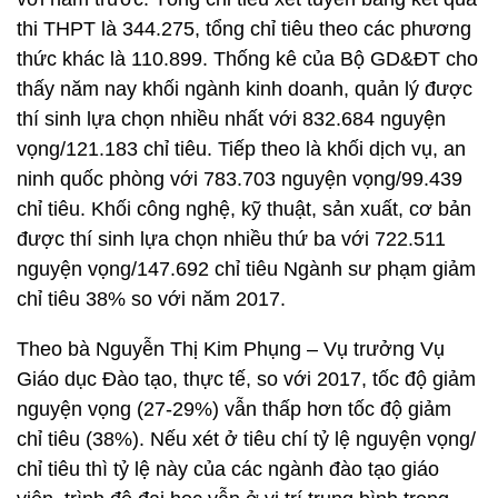
thi THPT là 344.275, tổng chỉ tiêu theo các phương
thức khác là 110.899. Thống kê của Bộ GD&ĐT cho
thấy năm nay khối ngành kinh doanh, quản lý được
thí sinh lựa chọn nhiều nhất với 832.684 nguyện
vọng/121.183 chỉ tiêu. Tiếp theo là khối dịch vụ, an
ninh quốc phòng với 783.703 nguyện vọng/99.439
chỉ tiêu. Khối công nghệ, kỹ thuật, sản xuất, cơ bản
được thí sinh lựa chọn nhiều thứ ba với 722.511
nguyện vọng/147.692 chỉ tiêu Ngành sư phạm giảm
chỉ tiêu 38% so với năm 2017.
Theo bà Nguyễn Thị Kim Phụng – Vụ trưởng Vụ
Giáo dục Đào tạo, thực tế, so với 2017, tốc độ giảm
nguyện vọng (27-29%) vẫn thấp hơn tốc độ giảm
chỉ tiêu (38%). Nếu xét ở tiêu chí tỷ lệ nguyện vọng/
chỉ tiêu thì tỷ lệ này của các ngành đào tạo giáo