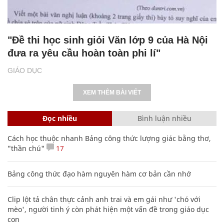
"Đề thi học sinh giỏi Văn lớp 9 của Hà Nội
đưa ra yêu cầu hoàn toàn phi lí"
GIÁO DỤC
XEM THÊM BÀI VIẾT
Đọc nhiều
Bình luận nhiều
Cách học thuộc nhanh Bảng công thức lượng giác bằng thơ,
"thần chú"
17
Bảng công thức đạo hàm nguyên hàm cơ bản cần nhớ
Clip lột tả chân thực cảnh anh trai và em gái như 'chó với
mèo', người tinh ý còn phát hiện một vấn đề trong giáo dục
con