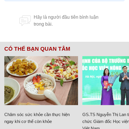
CÓ THỂ BẠN QUAN TÂM
Chăm sóc sức khỏe cần thực hiện
GS.TS Nguyễn Thị Lan ti
ngay khi cơ thể còn khỏe
chức Giám đốc Học viện
Việt Nam