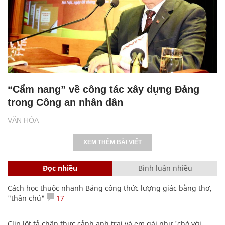
“Cẩm nang” về công tác xây dựng Đảng
trong Công an nhân dân
VĂN HÓA
XEM THÊM BÀI VIẾT
Đọc nhiều
Bình luận nhiều
Cách học thuộc nhanh Bảng công thức lượng giác bằng thơ,
"thần chú"
17
Clip lột tả chân thực cảnh anh trai và em gái như 'chó với