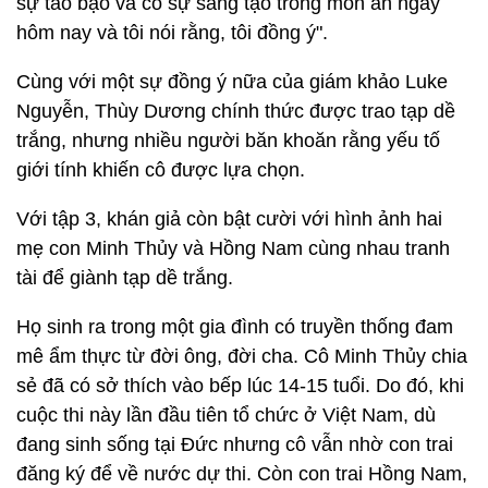
sự táo bạo và có sự sáng tạo trong món ăn ngày
hôm nay và tôi nói rằng, tôi đồng ý".
Cùng với một sự đồng ý nữa của giám khảo Luke
Nguyễn, Thùy Dương chính thức được trao tạp dề
trắng, nhưng nhiều người băn khoăn rằng yếu tố
giới tính khiến cô được lựa chọn.
Với tập 3, khán giả còn bật cười với hình ảnh hai
mẹ con Minh Thủy và Hồng Nam cùng nhau tranh
tài để giành tạp dề trắng.
Họ sinh ra trong một gia đình có truyền thống đam
mê ẩm thực từ đời ông, đời cha. Cô Minh Thủy chia
sẻ đã có sở thích vào bếp lúc 14-15 tuổi. Do đó, khi
cuộc thi này lần đầu tiên tổ chức ở Việt Nam, dù
đang sinh sống tại Đức nhưng cô vẫn nhờ con trai
đăng ký để về nước dự thi. Còn con trai Hồng Nam,