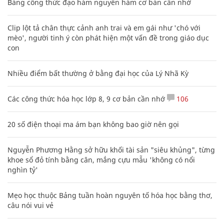
Bảng công thức đạo hàm nguyên hàm cơ bản cần nhớ
Clip lột tả chân thực cảnh anh trai và em gái như 'chó với
mèo', người tinh ý còn phát hiện một vấn đề trong giáo dục
con
Nhiều điểm bất thường ở bằng đại học của Lý Nhã Kỳ
Các công thức hóa học lớp 8, 9 cơ bản cần nhớ
106
20 số điện thoại ma ám bạn không bao giờ nên gọi
Nguyễn Phương Hằng sở hữu khối tài sản "siêu khủng", từng
khoe sổ đỏ tính bằng cân, mắng cựu mẫu 'không có nổi
nghìn tỷ'
Mẹo học thuộc Bảng tuần hoàn nguyên tố hóa học bằng thơ,
câu nói vui vẻ