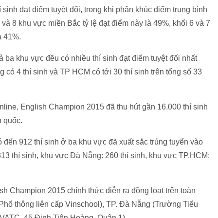
 sinh đạt điểm tuyệt đối, trong khi phân khúc điểm trung bình
7 và 8 khu vực miền Bắc tỷ lệ đạt điểm này là 49%, khối 6 và 7
và 41%.
ả ba khu vực đều có nhiều thí sinh đạt điểm tuyệt đối nhất
 có 4 thí sinh và TP HCM có tới 30 thí sinh trên tổng số 33
nline, English Champion 2015 đã thu hút gần 16.000 thí sinh
n quốc.
 đến 912 thí sinh ở ba khu vực đã xuất sắc trúng tuyển vào
313
thí sinh, khu vực Đà Nẵng: 260
thí sinh,
khu vực TP.HCM:
ish Champion 2015 chính thức diễn ra đồng loạt trên toàn
 Phổ thông liên cấp Vinschool), TP. Đà Nẵng (Trường Tiểu
ATC, 45 Đinh Tiên Hoàng, Quận 1).