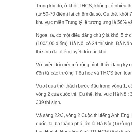
Trong khi đó, ở khối THCS, không có nhiều thí
(từ 50-70 điểm) lại chiếm đa số. Cụ thể, khối 
khu vực miền Trung tỷ lệ tương ứng là 56% 
Ngoài ra, có một điều đáng chú ý là khối 5 ở c
(100/100 điểm): Hà Nội có 24 thí sinh; Đà Nẵng
thí sinh đạt điểm tuyệt đối các khối.
Với việc đổi mới mở rộng hình thức đăng ký o
đến từ các trường Tiểu học và THCS trên toà
Vượt qua thử thách bước đầu trong vòng 1, có
vòng 2 của cuộc thi. Cụ thể, khu vực Hà Nội: 
339
thí sinh
.
Và sáng 22/3, vòng 2 Cuộc thi tiếng Anh Engl
quốc, tại ba thành phố lớn là Hà Nội (Trường
học Huỳnh Ngọc Huệ) và TP. HCM (Anh Ngữ V