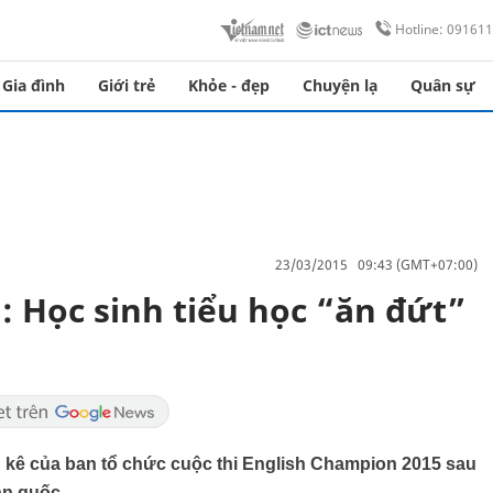
Hotline: 09161
Gia đình
Giới trẻ
Khỏe - đẹp
Chuyện lạ
Quân sự
23/03/2015 09:43 (GMT+07:00)
h: Học sinh tiểu học “ăn đứt”
g kê của ban tổ chức cuộc thi English Champion 2015 sau
àn quốc.