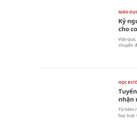
GIÁO DỤ
Kỷ ng
cho c
Vừa qua,
chuyển đ
HỌC ĐƯ
Tuyển 
nhận 
Từ hôm n
học trực