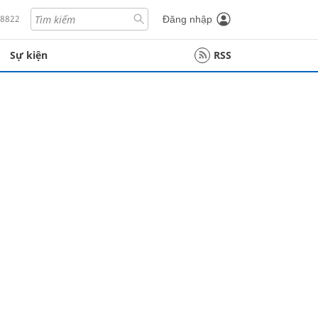
18822
Đăng nhập
Sự kiện
RSS