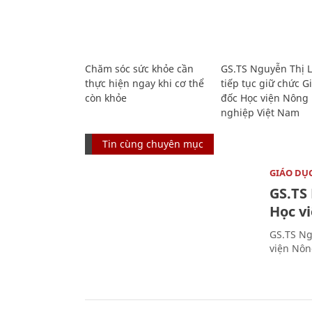
Chăm sóc sức khỏe cần
GS.TS Nguyễn Thị 
thực hiện ngay khi cơ thể
tiếp tục giữ chức 
còn khỏe
đốc Học viện Nông
nghiệp Việt Nam
Tin cùng chuyên mục
GIÁO DỤ
GS.TS
Học v
GS.TS Ng
viện Nôn