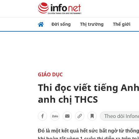
Đời sống
Thị trường
Thế giới
GIÁO DỤC
Thi đọc viết tiếng An
anh chị THCS
Đó là một kết quả hết sức bất ngờ từ thốn
khi hoàn tất vòng 1 cuộc thi diễn ra trên to