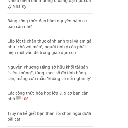
Nhiều điểm bất thường ở bằng đại học của
Lý Nhã Kỳ
Bảng công thức đạo hàm nguyên hàm cơ
bản cần nhớ
Clip lột tả chân thực cảnh anh trai và em gái
như 'chó với mèo', người tinh ý còn phát
hiện một vấn đề trong giáo dục con
Nguyễn Phương Hằng sở hữu khối tài sản
"siêu khủng", từng khoe sổ đỏ tính bằng
cân, mắng cựu mẫu 'không có nổi nghìn tỷ'
Các công thức hóa học lớp 8, 9 cơ bản cần
nhớ
106
Truy nã kẻ giết bạn thân rồi chôn ngồi dưới
bãi cát