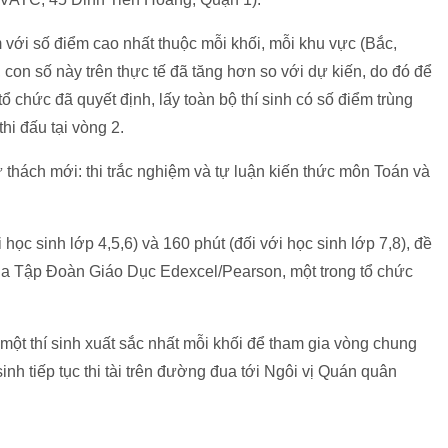
 với số điểm cao nhất thuộc mỗi khối, mỗi khu vực (Bắc,
 con số này trên thực tế đã tăng hơn so với dự kiến, do đó để
ổ chức đã quyết định, lấy toàn bộ thí sinh có số điểm trùng
 thi đấu tại vòng 2.
ử thách mới: thi trắc nghiệm và tự luận kiến thức môn Toán và
học sinh lớp 4,5,6) và 160 phút (đối với học sinh lớp 7,8), đề
của Tập Đoàn Giáo Dục Edexcel/Pearson, một trong tổ chức
một thí sinh xuất sắc nhất mỗi khối để tham gia vòng chung
sinh tiếp tục thi tài trên đường đua tới Ngôi vị Quán quân