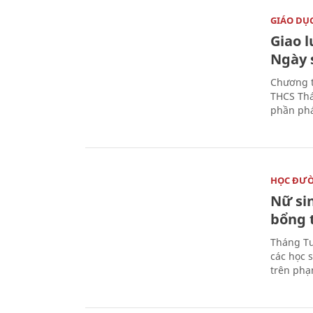
GIÁO DỤ
Giao 
Ngày 
Chương t
THCS Thá
phần phá
HỌC ĐƯ
Nữ si
bổng 
Tháng Tư
các học 
trên phạ