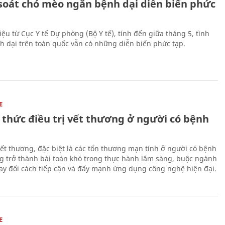
soát chó mèo ngăn bệnh dại diễn biến phức
iệu từ Cục Y tế Dự phòng (Bộ Y tế), tính đến giữa tháng 5, tình
h dại trên toàn quốc vẫn có những diễn biến phức tạp.
E
 thức điều trị vết thương ở người có bệnh
 vết thương, đặc biệt là các tổn thương mạn tính ở người có bệnh
g trở thành bài toán khó trong thực hành lâm sàng, buộc ngành
hay đổi cách tiếp cận và đẩy mạnh ứng dụng công nghệ hiện đại.
E