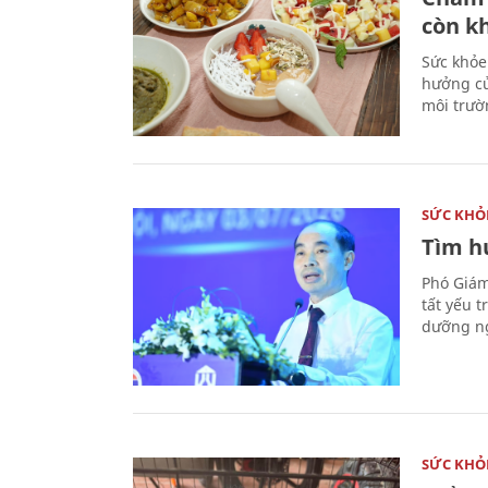
còn k
Sức khỏe
hưởng củ
môi trườ
SỨC KHỎ
Tìm hư
Phó Giám
tất yếu 
dưỡng ng
SỨC KHỎ