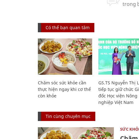
Có thể bạn quan tâm
Chăm sóc sức khỏe cần
GS.TS Nguyễn Thị 
thực hiện ngay khi cơ thể
tiếp tục giữ chức 
còn khỏe
đốc Học viện Nông
nghiệp Việt Nam
Tin cùng chuyên mục
SỨC KHỎ
Chăm 