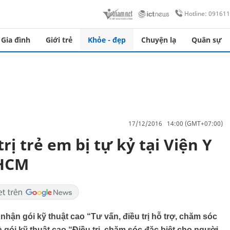
Hotline: 09161
Gia đình
Giới trẻ
Khỏe - đẹp
Chuyện lạ
Quân sự
17/12/2016 14:00 (GMT+07:00)
ị trẻ em bị tự kỷ tại Viện Y
.HCM
hận gói kỹ thuật cao “Tư vấn, điều trị hỗ trợ, chăm sóc
à gói kỹ thuật cao “Điều trị, chăm sóc đặc biệt cho người