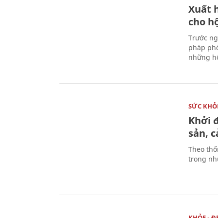
Xuất h
cho h
Trước ng
pháp phò
những hộ
SỨC KHỎ
Khởi 
sản, 
Theo thố
trong nhữ
KHỎE - Đ