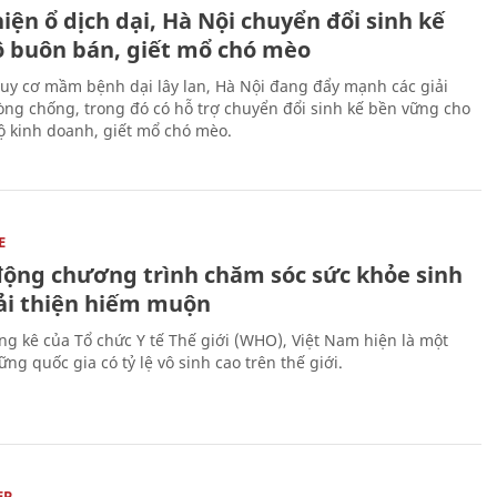
iện ổ dịch dại, Hà Nội chuyển đổi sinh kế
ộ buôn bán, giết mổ chó mèo
uy cơ mầm bệnh dại lây lan, Hà Nội đang đẩy mạnh các giải
ng chống, trong đó có hỗ trợ chuyển đổi sinh kế bền vững cho
 kinh doanh, giết mổ chó mèo.
E
động chương trình chăm sóc sức khỏe sinh
cải thiện hiếm muộn
ng kê của Tổ chức Y tế Thế giới (WHO), Việt Nam hiện là một
ng quốc gia có tỷ lệ vô sinh cao trên thế giới.
ẸP