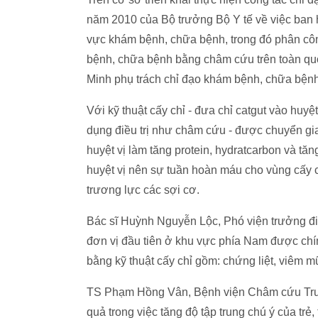
năm 2010 của Bộ trưởng Bộ Y tế về việc ban 
vực khám bệnh, chữa bệnh, trong đó phân cô
bệnh, chữa bệnh bằng châm cứu trên toàn quô
Minh phụ trách chỉ đạo khám bệnh, chữa bệnh 
Với kỹ thuật cấy chỉ - đưa chỉ catgut vào huyệt
dụng điều trị như châm cứu - được chuyển gi
huyệt vị làm tăng protein, hydratcarbon và tă
huyệt vị nên sự tuần hoàn máu cho vùng cấy c
trương lực các sợi cơ.
Bác sĩ Huỳnh Nguyễn Lộc, Phó viện trưởng đi
đơn vị đầu tiên ở khu vực phía Nam được chín
bằng kỹ thuật cấy chỉ gồm: chứng liệt, viêm m
TS Phạm Hồng Vân, Bệnh viện Châm cứu Trun
quả trong việc tăng độ tập trung chú ý của trẻ