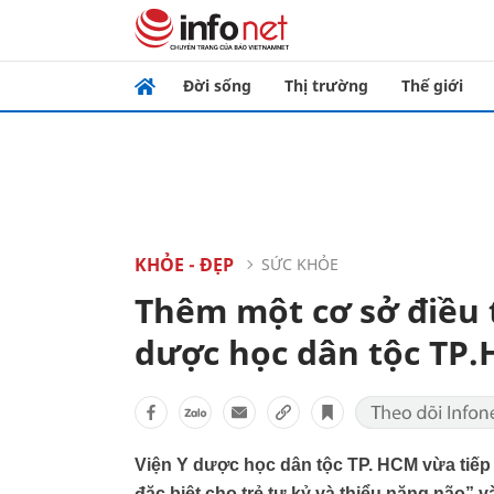
Đời sống
Thị trường
Thế giới
KHỎE - ĐẸP
SỨC KHỎE
Thêm một cơ sở điều tr
dược học dân tộc TP
Viện Y dược học dân tộc TP. HCM vừa tiếp n
đặc biệt cho trẻ tự kỷ và thiểu năng não” v