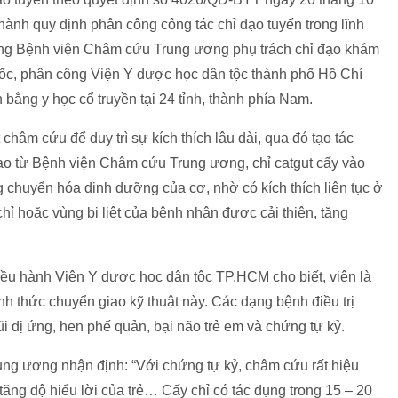
hành quy định phân công công tác chỉ đạo tuyến trong lĩnh
ng Bệnh viện Châm cứu Trung ương phụ trách chỉ đạo khám
́c, phân công Viện Y dược học dân tộc thành phố Hồ Chí
bằng y học cổ truyền tại 24 tỉnh, thành phía Nam.
 châm cứu để duy trì sự kích thích lâu dài, qua đó tạo tác
ao từ Bệnh viện Châm cứu Trung ương, chỉ catgut cấy vào
ng chuyển hóa dinh dưỡng của cơ, nhờ có kích thích liên tục ở
hỉ hoặc vùng bị liệt của bệnh nhân được cải thiện, tăng
ều hành Viện Y dược học dân tộc TP.HCM cho biết, viện là
h thức chuyển giao kỹ thuật này. Các dạng bệnh điều trị
ũi dị ứng, hen phế quản, bại não trẻ em và chứng tự kỷ.
g ương nhận định: “Với chứng tự kỷ, châm cứu rất hiệu
, tăng độ hiểu lời của trẻ… Cấy chỉ có tác dụng trong 15 – 20