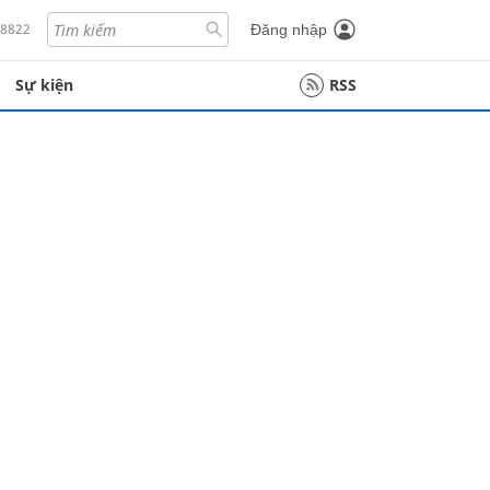
18822
Đăng nhập
Sự kiện
RSS