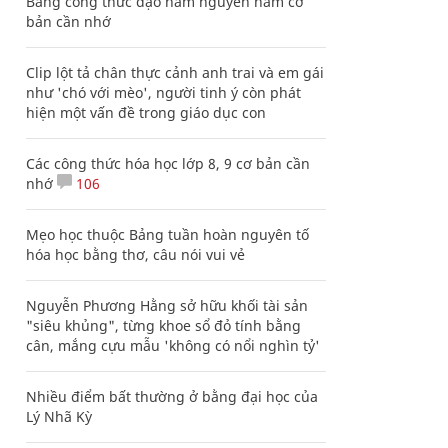
Bảng công thức đạo hàm nguyên hàm cơ
bản cần nhớ
Clip lột tả chân thực cảnh anh trai và em gái
như 'chó với mèo', người tinh ý còn phát
hiện một vấn đề trong giáo dục con
Các công thức hóa học lớp 8, 9 cơ bản cần
nhớ
106
Mẹo học thuộc Bảng tuần hoàn nguyên tố
hóa học bằng thơ, câu nói vui vẻ
Nguyễn Phương Hằng sở hữu khối tài sản
"siêu khủng", từng khoe sổ đỏ tính bằng
cân, mắng cựu mẫu 'không có nổi nghìn tỷ'
Nhiều điểm bất thường ở bằng đại học của
Lý Nhã Kỳ