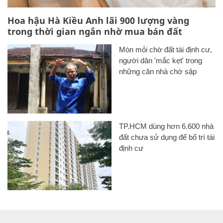
Hoa hậu Hà Kiều Anh lãi 900 lượng vàng
trong thời gian ngắn nhờ mua bán đất
Mòn mỏi chờ đất tái định cư,
người dân 'mắc kẹt' trong
những căn nhà chờ sập
TP.HCM dùng hơn 6.600 nhà
đất chưa sử dụng để bố trí tái
định cư