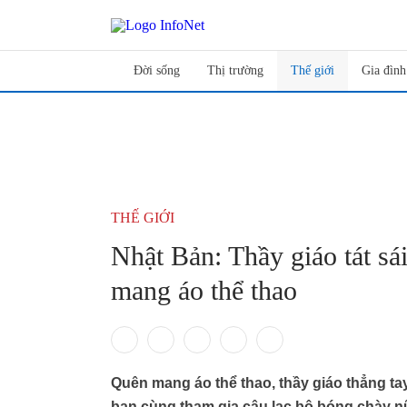
Đời sống
Thị trường
Thế giới
Gia đình
THẾ GIỚI
Nhật Bản: Thầy giáo tát sá
mang áo thể thao
Quên mang áo thể thao, thầy giáo thẳng tay
bạn cùng tham gia câu lạc bộ bóng chày n