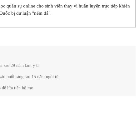
c quân sự online cho sinh viên thay vì huấn luyện trực tiếp khiến
Quốc bị dư luận "ném đá".
i sau 29 năm làm y tá
vào buổi sáng sau 15 năm ngồi tù
o để lừa tiền bố mẹ