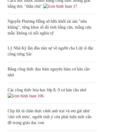
Cách học thuộc nhanh Bảng công thức lượng giác
bằng thơ, "thần chú"
17
Nguyễn Phương Hằng sở hữu khối tài sản "siêu
khủng", từng khoe sổ đỏ tính bằng cân, mắng cựu
mẫu 'không có nổi nghìn tỷ'
Lý Nhã Kỳ lần đầu tâm sự về người cha Liệt sĩ đặc
công rừng Sác
Bảng công thức đạo hàm nguyên hàm cơ bản cần
nhớ
Các công thức hóa học lớp 8, 9 cơ bản cần nhớ
106
Clip lột tả chân thực cảnh anh trai và em gái như
'chó với mèo', người tinh ý còn phát hiện một vấn
đề trong giáo dục con