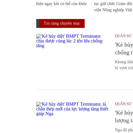
hiện ngay khi cơ thể còn khỏe
tục giữ chức Giám đố
viện Nông nghiệp Việ
Tin cùng chuyên mục
QUÂN SỰ
'Kẻ hủy
chống 
Khung thân
bỉ vượt trộ
QUÂN SỰ
'Kẻ hủy
lượng t
Nga đã phá