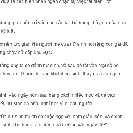
 đưa ra các biện pháp ngăn chặn sự việc tái diễn”, tờ
đang giữ chức cố vấn cho câu lạc bộ bóng chày nữ của nhà
 kỷ luật.
ở nên tức giận khi người mẹ của nữ sinh nói rằng con gái đã
bóng chày nữ cấp khu vực.
ằng ông ta sẽ đánh nữ sinh, và sau đó tát vào mặt cô bé
hày nữ. Thậm chí, sau khi tát nữ sinh, thầy giáo còn quát
ữ sinh vào ngày hôm sau bằng cách nhiếc móc và đá vào
, nữ sinh đã phải nghỉ học vì bị đau người.
của nữ sinh muốn có cuộc họp với nam giáo viên, và chính
 sinh cho ban giám hiệu nhà trường vào ngày 26/9.