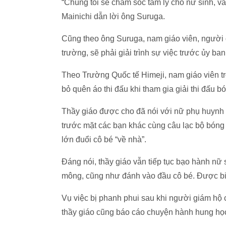
“Chúng tôi sẽ chăm sóc tâm lý cho nữ sinh, và
Mainichi dẫn lời ông Suruga.
Cũng theo ông Suruga, nam giáo viên, người 
trường, sẽ phải giải trình sự việc trước ủy ban
Theo Trường Quốc tế Himeji, nam giáo viên tr
bỏ quên áo thi đấu khi tham gia giải thi đấu 
Thầy giáo được cho đã nói với nữ phụ huynh r
trước mặt các bạn khác cùng câu lạc bộ bóng c
lớn đuổi cô bé “về nhà”.
Đáng nói, thầy giáo vẫn tiếp tục bạo hành n
mông, cũng như đánh vào đầu cô bé. Được biết
Vụ việc bị phanh phui sau khi người giám hộ 
thầy giáo cũng báo cáo chuyện hành hung học