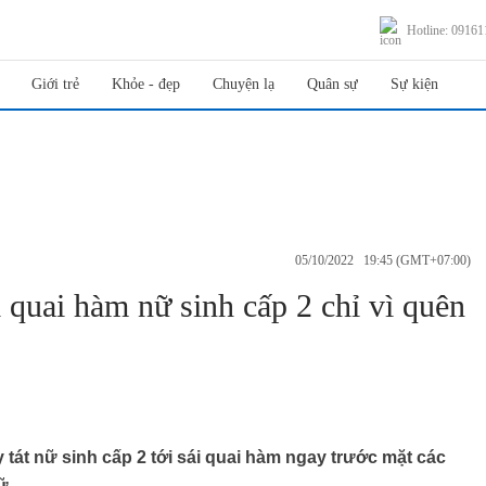
Hotline: 0916
Giới trẻ
Khỏe - đẹp
Chuyện lạ
Quân sự
Sự kiện
05/10/2022 19:45 (GMT+07:00)
i quai hàm nữ sinh cấp 2 chỉ vì quên
 tát nữ sinh cấp 2 tới sái quai hàm ngay trước mặt các
ữ.