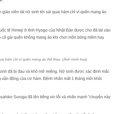
 giáo viên tát nữ sinh tới sái quai hàm chỉ vì quên mang áo
Quốc tế Himeji ở tỉnh Hyogo của Nhật Bản được cho đã tát vào
, do cô gái quên không mang áo khi chơi môn bóng mềm hay
quai hàm chỉ vì quên mang áo thể thao. (Ảnh minh họa)
ữ sinh đã bị đau và khó mở miệng. Nữ sinh được xác định mắc
 vận động của cơ hàm. Bệnh nhân mất 1 tháng mới khỏi
sahiko Suruga đã lên tiếng xin lỗi và nhấn mạnh “chuyện này