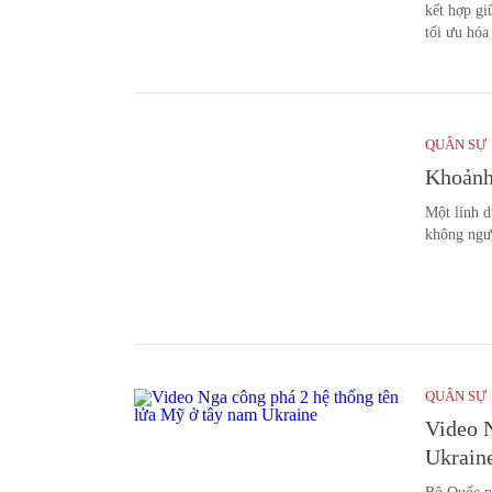
kết hợp gi
tối ưu hóa
QUÂN SỰ
Khoảnh
Một lính 
không ngư
QUÂN SỰ
Video N
Ukrain