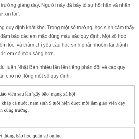
 trường giảng dạy. Người này đã bày tỏ sự hối hận và nhấn
ự xin lỗi”.
g quy định khắt khe. Trong một số trường, học sinh cảm thấy
 để đảm bảo các em mặc đúng màu sắc quy định. Một số học
m tóc, và thậm chí yêu cầu học sinh phải nhuộm lại thành
 các em có màu sáng hơn.
dư luận Nhật Bản nhiều lần lên tiếng phản đối về các quy
ần cho nới lỏng một số quy định.
giáo viên sau lần 'gây bão' mạng xã hội
g khắp cả nước, nam sinh 9 tuổi hiện được mời làm giáo viên dạy
ạn cùng trường.
vì thông báo học quân sự online