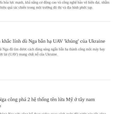
ữa hỏa lực mạnh, khả năng cơ động cao và công nghệ bảo vệ hiện đại, nhằm
 hiệu quả tác chiến trong môi trường đô thị và địa hình phức tạp.
 khắc lính dù Nga bắn hạ UAV 'khủng' của Ukraine
dù Nga đã tìm được cách dùng súng ngắn bắn hạ thành công một máy bay
ời lái (UAV) mang chất nổ của Ukraine.
ga công phá 2 hệ thống tên lửa Mỹ ở tây nam
e