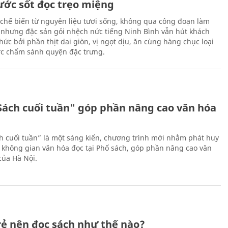
nước sốt đọc trẹo miệng
chế biến từ nguyên liệu tươi sống, không qua công đoạn làm
 nhưng đặc sản gỏi nhệch nức tiếng Ninh Bình vẫn hút khách
ức bởi phần thịt dai giòn, vị ngọt dịu, ăn cùng hàng chục loại
ớc chấm sánh quyện đặc trưng.
Sách cuối tuần" góp phần nâng cao văn hóa
h cuối tuần” là một sáng kiến, chương trình mới nhằm phát huy
 không gian văn hóa đọc tại Phố sách, góp phần nâng cao văn
của Hà Nội.
trẻ nên đọc sách như thế nào?