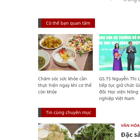
Có thể bạn quan tâm
Chăm sóc sức khỏe cần
GS.TS Nguyễn Thị 
thực hiện ngay khi cơ thể
tiếp tục giữ chức 
còn khỏe
đốc Học viện Nông
nghiệp Việt Nam
Tin cùng chuyên mục
VĂN HÓA
Đặc s