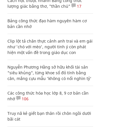
Cách học thuộc nhanh Bảng công thức
lượng giác bằng thơ, "thần chú"
17
Bảng công thức đạo hàm nguyên hàm cơ
bản cần nhớ
Clip lột tả chân thực cảnh anh trai và em gái
như 'chó với mèo', người tinh ý còn phát
hiện một vấn đề trong giáo dục con
Nguyễn Phương Hằng sở hữu khối tài sản
"siêu khủng", từng khoe sổ đỏ tính bằng
cân, mắng cựu mẫu 'không có nổi nghìn tỷ'
Các công thức hóa học lớp 8, 9 cơ bản cần
nhớ
106
Truy nã kẻ giết bạn thân rồi chôn ngồi dưới
bãi cát