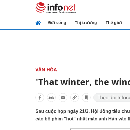
Đời sống
Thị trường
Thế giới
VĂN HÓA
'That winter, the win
Sau cuộc họp ngày 21/3, Hội đồng tiêu ch
cáo bộ phim "hot" nhất màn ảnh Hàn vào t