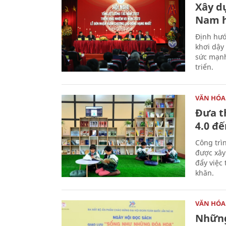
Xây d
Nam 
Định hướ
khơi dậy
sức mạnh
triển.
VĂN HÓA
Đưa t
4.0 đ
Công trì
được xây
đẩy việc 
khăn.
VĂN HÓA
Những