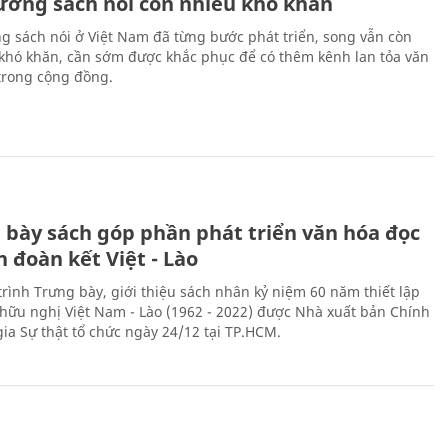
rường sách nói còn nhiều khó khăn
ng sách nói ở Việt Nam đã từng bước phát triển, song vẫn còn
 khó khăn, cần sớm được khắc phục để có thêm kênh lan tỏa văn
trong cộng đồng.
 bày sách góp phần phát triển văn hóa đọc
h đoàn kết Việt - Lào
rình Trưng bày, giới thiệu sách nhân kỷ niệm 60 năm thiết lập
hữu nghị Việt Nam - Lào (1962 - 2022) được Nhà xuất bản Chính
gia Sự thật tổ chức ngày 24/12 tại TP.HCM.