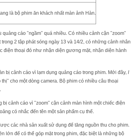
ang là bộ phim ăn khách nhất màn ảnh Hàn.
ws
quảng cáo "ngầm" quá nhiều. Có nhiều cảnh cận "zoom"
t trong 2 tập phát sóng ngày 13 và 14/2, có những cảnh nhân
ếc điện thoại đó như nhận diện gương mặt, nhận diện hành
àn bị cảnh cáo vì lạm dụng quảng cáo trong phim. Mới đây,
I
 thị" cho một dòng camera. Bộ phim có nhiều câu thoại
.
 bị cảnh cáo vì "zoom" cận cảnh màn hình một chiếc điện
 thoảng có nhắc đến tên một sản phẩm cụ thể.
ược các nhà sản xuất sử dụng để tăng nguồn thu cho phim.
iền lớn để có thể góp mặt trong phim, đặc biệt là những bộ