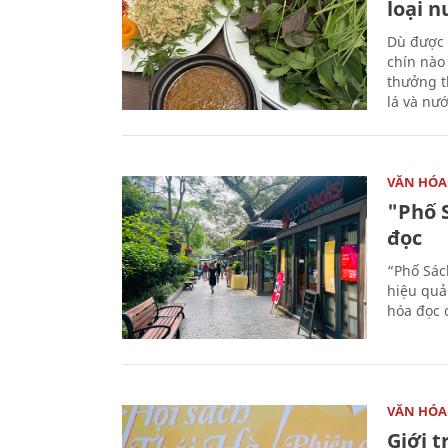
loại 
Dù được 
chín nào
thưởng th
lá và nư
VĂN HÓA
"Phố 
đọc
“Phố Sác
hiệu quả
hóa đọc 
VĂN HÓA
Giới 