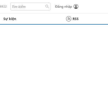
18822
Đăng nhập
Sự kiện
RSS