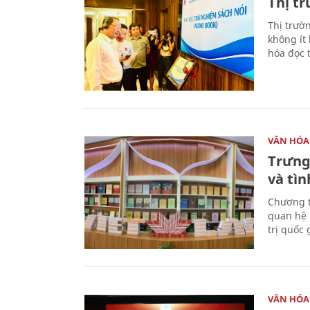
Thị t
Thị trườ
không ít
hóa đọc 
VĂN HÓA
Trưng
và tìn
Chương t
quan hệ 
trị quốc 
VĂN HÓA