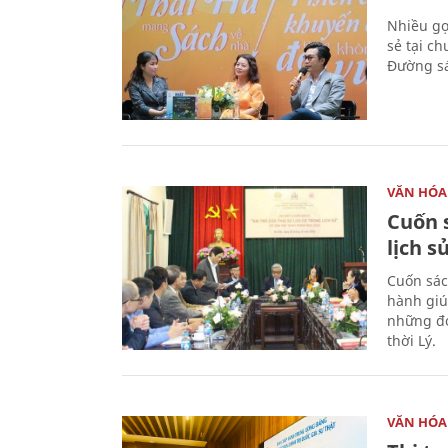
Nhiều gợi
sẻ tại c
Đường sá
VĂN HÓA
Cuốn s
lịch s
Cuốn sác
hành giú
những đó
thời Lý.
VĂN HÓA