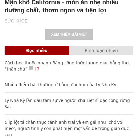
Mận khô California - món ăn nhẹ nhiều
dưỡng chất, thơm ngon và tiện lợi
SỨC KHỎE
XEM THÊM BÀI VIẾT
Đọc nhiều
Bình luận nhiều
Cách học thuộc nhanh Bảng công thức lượng giác bằng thơ,
"thần chú"
17
Nhiều điểm bất thường ở bằng đại học của Lý Nhã Kỳ
Lý Nhã Kỳ lần đầu tâm sự về người cha Liệt sĩ đặc công rừng
Sác
Clip lột tả chân thực cảnh anh trai và em gái như 'chó với
mèo', người tinh ý còn phát hiện một vấn đề trong giáo dục
con