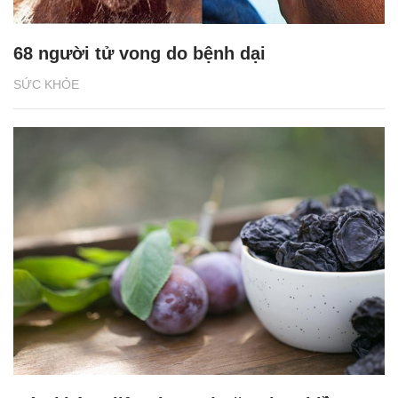
68 người tử vong do bệnh dại
SỨC KHỎE