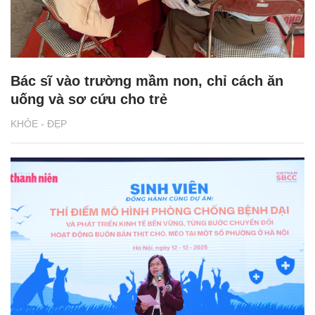
Bác sĩ vào trường mầm non, chỉ cách ăn
uống và sơ cứu cho trẻ
KHỎE - ĐẸP