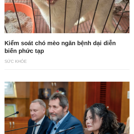
Kiểm soát chó mèo ngăn bệnh dại diễn
biến phức tạp
SỨC KHỎE