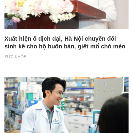
Xuất hiện ổ dịch dại, Hà Nội chuyển đổi
sinh kế cho hộ buôn bán, giết mổ chó mèo
SỨC KHỎE