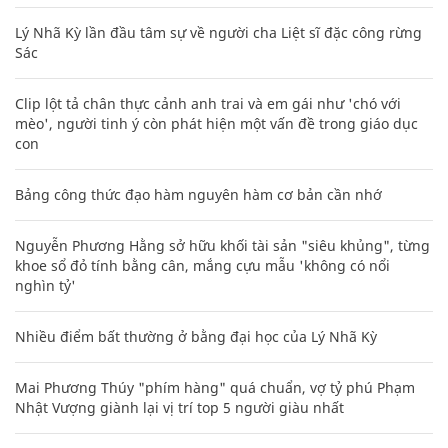
Lý Nhã Kỳ lần đầu tâm sự về người cha Liệt sĩ đặc công rừng
Sác
Clip lột tả chân thực cảnh anh trai và em gái như 'chó với
mèo', người tinh ý còn phát hiện một vấn đề trong giáo dục
con
Bảng công thức đạo hàm nguyên hàm cơ bản cần nhớ
Nguyễn Phương Hằng sở hữu khối tài sản "siêu khủng", từng
khoe sổ đỏ tính bằng cân, mắng cựu mẫu 'không có nổi
nghìn tỷ'
Nhiều điểm bất thường ở bằng đại học của Lý Nhã Kỳ
Mai Phương Thúy "phím hàng" quá chuẩn, vợ tỷ phú Phạm
Nhật Vượng giành lại vị trí top 5 người giàu nhất