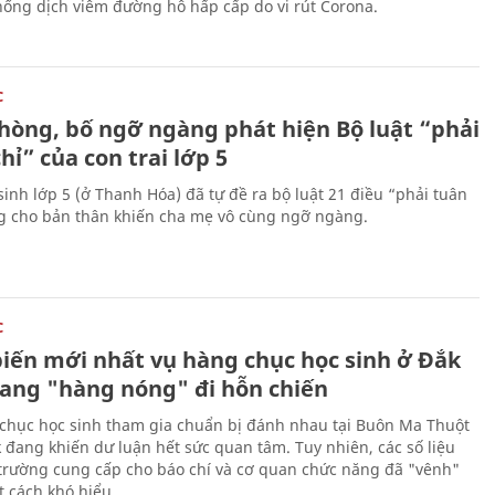
ống dịch viêm đường hô hấp cấp do vi rút Corona.
C
hòng, bố ngỡ ngàng phát hiện Bộ luật “phải
hỉ” của con trai lớp 5
sinh lớp 5 (ở Thanh Hóa) đã tự đề ra bộ luật 21 điều “phải tuân
ng cho bản thân khiến cha mẹ vô cùng ngỡ ngàng.
C
biến mới nhất vụ hàng chục học sinh ở Đắk
ang "hàng nóng" đi hỗn chiến
chục học sinh tham gia chuẩn bị đánh nhau tại Buôn Ma Thuột
k đang khiến dư luận hết sức quan tâm. Tuy nhiên, các số liệu
trường cung cấp cho báo chí và cơ quan chức năng đã "vênh"
 cách khó hiểu.