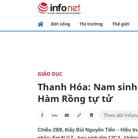
Đời sống
Thị trường
Thế giới
GIÁO DỤC
Thanh Hóa: Nam sinh
Hàm Rồng tự tử
Chiều 29/8, thầy Bùi Nguyên Tiến – Hiệu 
nhận: Em N.V.T - học sinh lớp 12C4 - khô