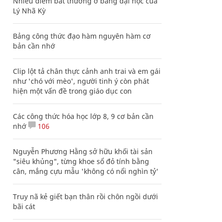
Nhiều điểm bất thường ở bằng đại học của
Lý Nhã Kỳ
Bảng công thức đạo hàm nguyên hàm cơ
bản cần nhớ
Clip lột tả chân thực cảnh anh trai và em gái
như 'chó với mèo', người tinh ý còn phát
hiện một vấn đề trong giáo dục con
Các công thức hóa học lớp 8, 9 cơ bản cần
nhớ
106
Nguyễn Phương Hằng sở hữu khối tài sản
"siêu khủng", từng khoe sổ đỏ tính bằng
cân, mắng cựu mẫu 'không có nổi nghìn tỷ'
Truy nã kẻ giết bạn thân rồi chôn ngồi dưới
bãi cát