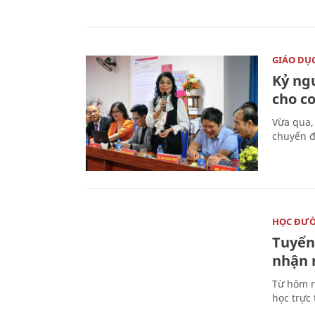
GIÁO DỤ
Kỷ ng
cho c
Vừa qua,
chuyển đ
HỌC ĐƯ
Tuyển 
nhận 
Từ hôm n
học trực