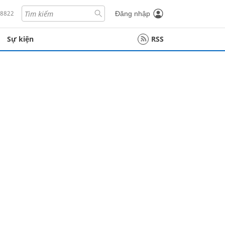
18822
Đăng nhập
Sự kiện
RSS