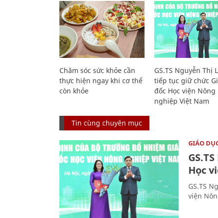
Chăm sóc sức khỏe cần
GS.TS Nguyễn Thị 
thực hiện ngay khi cơ thể
tiếp tục giữ chức 
còn khỏe
đốc Học viện Nông
nghiệp Việt Nam
Tin cùng chuyên mục
GIÁO DỤ
GS.TS
Học v
GS.TS Ng
viện Nôn