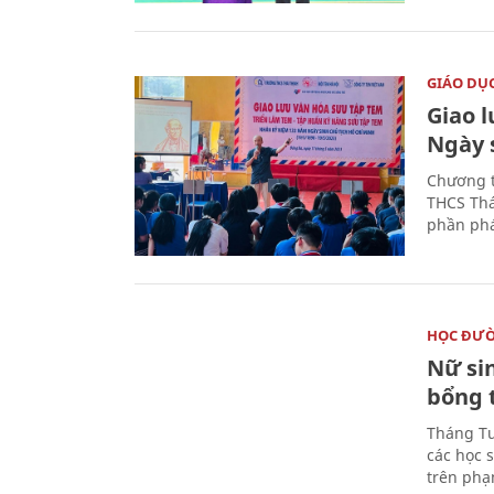
GIÁO DỤ
Giao 
Ngày 
Chương t
THCS Thá
phần phá
HỌC ĐƯ
Nữ si
bổng 
Tháng Tư
các học 
trên phạ