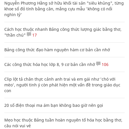
Nguyễn Phương Hằng sở hữu khối tài sản "siêu khủng", từng
khoe sổ đỏ tính bằng cân, mắng cựu mẫu 'không có nổi
nghìn tỷ'
Cách học thuộc nhanh Bảng công thức lượng giác bằng thơ,
"thần chú"
17
Bảng công thức đạo hàm nguyên hàm cơ bản cần nhớ
Các công thức hóa học lớp 8, 9 cơ bản cần nhớ
106
Clip lột tả chân thực cảnh anh trai và em gái như 'chó với
mèo', người tinh ý còn phát hiện một vấn đề trong giáo dục
con
20 số điện thoại ma ám bạn không bao giờ nên gọi
Mẹo học thuộc Bảng tuần hoàn nguyên tố hóa học bằng thơ,
câu nói vui vẻ