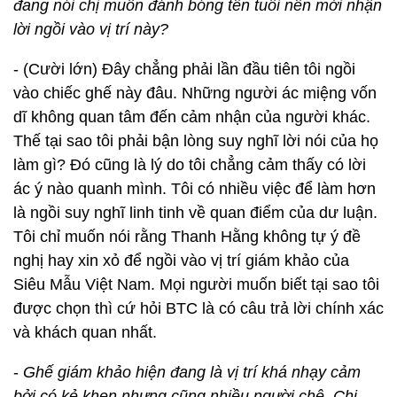
đang nói chị muốn đánh bóng tên tuổi nên mới nhận
lời ngồi vào vị trí này?
- (Cười lớn) Đây chẳng phải lần đầu tiên tôi ngồi
vào chiếc ghế này đâu. Những người ác miệng vốn
dĩ không quan tâm đến cảm nhận của người khác.
Thế tại sao tôi phải bận lòng suy nghĩ lời nói của họ
làm gì? Đó cũng là lý do tôi chẳng cảm thấy có lời
ác ý nào quanh mình. Tôi có nhiều việc để làm hơn
là ngồi suy nghĩ linh tinh về quan điểm của dư luận.
Tôi chỉ muốn nói rằng Thanh Hằng không tự ý đề
nghị hay xin xỏ để ngồi vào vị trí giám khảo của
Siêu Mẫu Việt Nam. Mọi người muốn biết tại sao tôi
được chọn thì cứ hỏi BTC là có câu trả lời chính xác
và khách quan nhất.
-
Ghế giám khảo hiện đang là vị trí khá nhạy cảm
bởi có kẻ khen nhưng cũng nhiều người chê. Chị