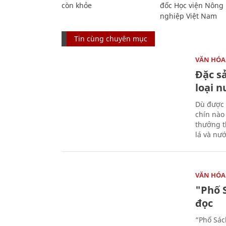
còn khỏe
đốc Học viện Nông
nghiệp Việt Nam
Tin cùng chuyên mục
VĂN HÓA
Đặc s
loại 
Dù được 
chín nào
thưởng th
lá và nư
VĂN HÓA
"Phố 
đọc
“Phố Sác