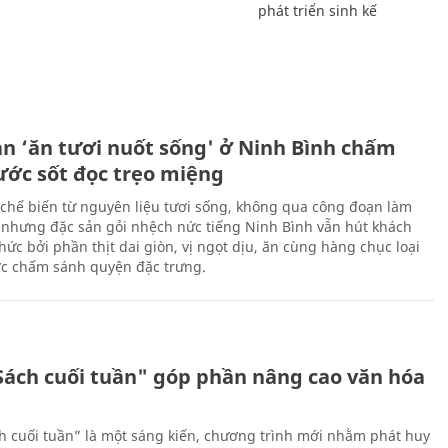
phát triển sinh kế
ản ‘ăn tươi nuốt sống' ở Ninh Bình chấm
nước sốt đọc trẹo miệng
chế biến từ nguyên liệu tươi sống, không qua công đoạn làm
 nhưng đặc sản gỏi nhệch nức tiếng Ninh Bình vẫn hút khách
ức bởi phần thịt dai giòn, vị ngọt dịu, ăn cùng hàng chục loại
ớc chấm sánh quyện đặc trưng.
Sách cuối tuần" góp phần nâng cao văn hóa
h cuối tuần” là một sáng kiến, chương trình mới nhằm phát huy