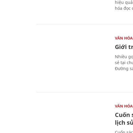
hiệu quả
hóa đọc 
VĂN HÓA
Giới 
Nhiều gợi
sẻ tại c
Đường sá
VĂN HÓA
Cuốn s
lịch s
Cuốn sác