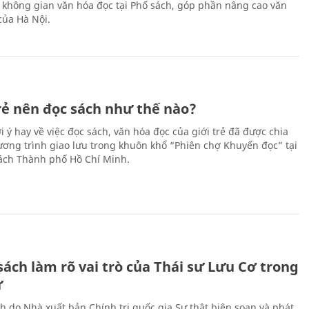
 không gian văn hóa đọc tại Phố sách, góp phần nâng cao văn
của Hà Nội.
trẻ nên đọc sách như thế nào?
 ý hay về việc đọc sách, văn hóa đọc của giới trẻ đã được chia
hương trình giao lưu trong khuôn khổ “Phiên chợ Khuyến đọc” tại
ch Thành phố Hồ Chí Minh.
ách làm rõ vai trò của Thái sư Lưu Cơ trong
ử
h do Nhà xuất bản Chính trị quốc gia Sự thật biên soạn và phát