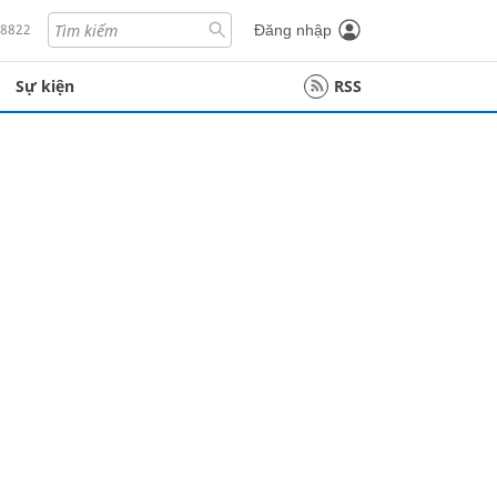
18822
Đăng nhập
Sự kiện
RSS