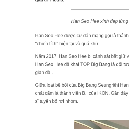
Han Seo Hee xinh đẹp từng 
Han Seo Hee được cư dân mạng gọi là thánh b
"chiến tích" hiện tại và quá khứ.
Năm 2017, Han Seo Hee bị cảnh sát bắt giữ và 
Han Seo Hee đã khai TOP Big Bang là đối tượn
gian dài.
Giữa loạt bê bối của Big Bang Seungrithì Ha
chất cấm là thành viên B.I của iKON. Gần đây
sĩ tuyên bố rời nhóm.