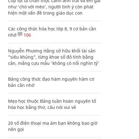
Clip lột tả chân thực cảnh anh trai và em gái
như 'chó với mèo', người tinh ý còn phát
hiện một vấn đề trong giáo dục con
Các công thức hóa học lớp 8, 9 cơ bản cần
nhớ
106
Nguyễn Phương Hằng sở hữu khối tài sản
"siêu khủng", từng khoe sổ đỏ tính bằng
cân, mắng cựu mẫu 'không có nổi nghìn tỷ'
Bảng công thức đạo hàm nguyên hàm cơ
bản cần nhớ
Mẹo học thuộc Bảng tuần hoàn nguyên tố
hóa học bằng thơ, câu nói vui vẻ
20 số điện thoại ma ám bạn không bao giờ
nên gọi