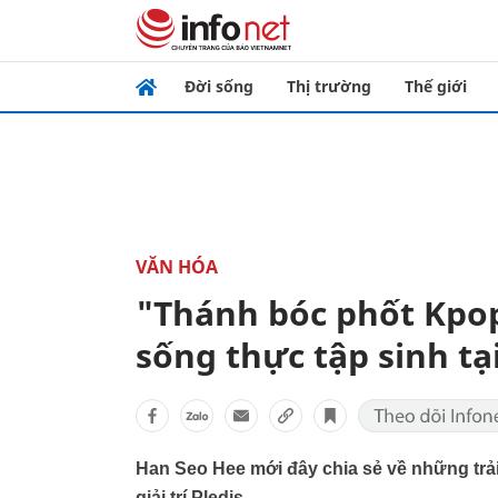
Đời sống
Thị trường
Thế giới
VĂN HÓA
"Thánh bóc phốt Kpop
sống thực tập sinh tại
Han Seo Hee mới đây chia sẻ về những trải
giải trí Pledis.