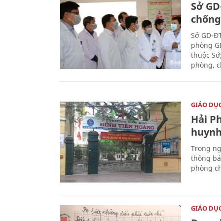
Sở GD
chống
Sở GD-ĐT
phòng GD
thuộc Sở
phòng, c
GIÁO DỤ
Hải P
huynh
Trong ng
thông bá
phòng ch
GIÁO DỤ