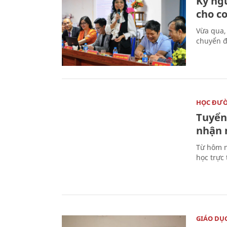
Kỷ ng
cho c
Vừa qua,
chuyển đ
HỌC ĐƯ
Tuyển 
nhận 
Từ hôm n
học trực
GIÁO DỤ