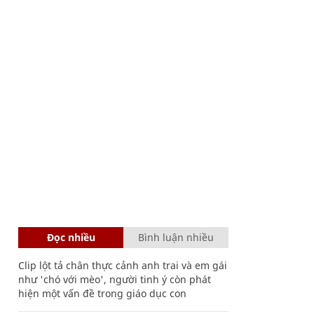
Đọc nhiều
Bình luận nhiều
Clip lột tả chân thực cảnh anh trai và em gái
như 'chó với mèo', người tinh ý còn phát
hiện một vấn đề trong giáo dục con