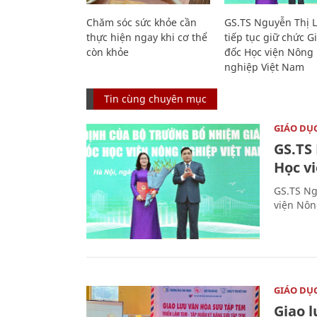
Chăm sóc sức khỏe cần
GS.TS Nguyễn Thị 
thực hiện ngay khi cơ thể
tiếp tục giữ chức 
còn khỏe
đốc Học viện Nông
nghiệp Việt Nam
Tin cùng chuyên mục
GIÁO DỤ
GS.TS
Học v
GS.TS Ng
viện Nôn
GIÁO DỤ
Giao 