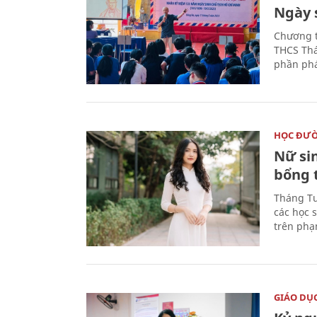
Ngày 
Chương t
THCS Thá
phần phá
HỌC ĐƯ
Nữ si
bổng 
Tháng Tư
các học 
trên phạ
GIÁO DỤ