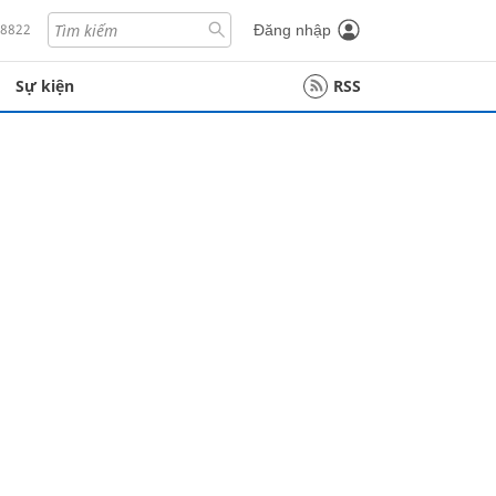
18822
Đăng nhập
Sự kiện
RSS