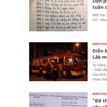
Dọn p
tuân c
Một học 
chỉ” riê
GIÁO DỤ
Diễn 
Lắk m
Vụ hàng 
– Đắk Lắ
của nhà 
nhau một
GIÁO DỤ
"Đề th
yêu cầ