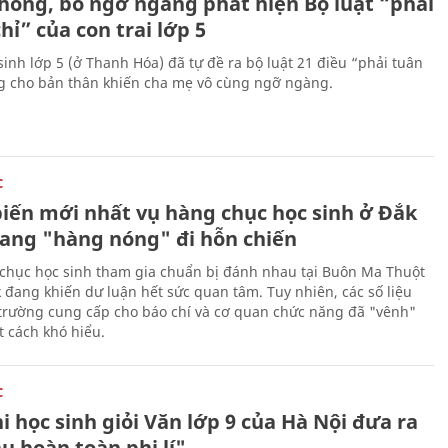
hòng, bố ngỡ ngàng phát hiện Bộ luật “phải
hỉ” của con trai lớp 5
sinh lớp 5 (ở Thanh Hóa) đã tự đề ra bộ luật 21 điều “phải tuân
ng cho bản thân khiến cha mẹ vô cùng ngỡ ngàng.
C
biến mới nhất vụ hàng chục học sinh ở Đắk
ang "hàng nóng" đi hỗn chiến
chục học sinh tham gia chuẩn bị đánh nhau tại Buôn Ma Thuột
k đang khiến dư luận hết sức quan tâm. Tuy nhiên, các số liệu
trường cung cấp cho báo chí và cơ quan chức năng đã "vênh"
 cách khó hiểu.
C
i học sinh giỏi Văn lớp 9 của Hà Nội đưa ra
u hoàn toàn phi lí"