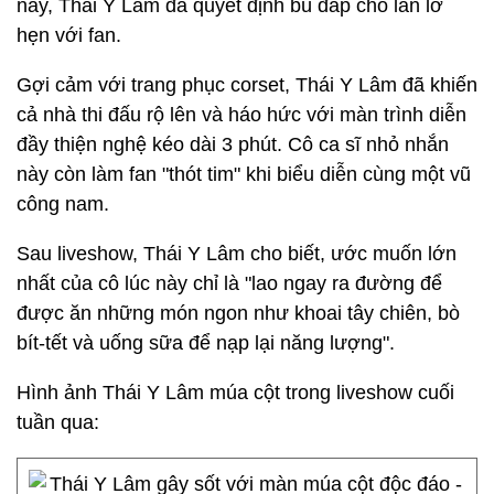
nay, Thái Y Lâm đã quyết định bù đắp cho lần lỡ
hẹn với fan.
Gợi cảm với trang phục corset, Thái Y Lâm đã khiến
cả nhà thi đấu rộ lên và háo hức với màn trình diễn
đầy thiện nghệ kéo dài 3 phút. Cô ca sĩ nhỏ nhắn
này còn làm fan "thót tim" khi biểu diễn cùng một vũ
công nam.
Sau liveshow, Thái Y Lâm cho biết, ước muốn lớn
nhất của cô lúc này chỉ là "lao ngay ra đường để
được ăn những món ngon như khoai tây chiên, bò
bít-tết và uống sữa để nạp lại năng lượng".
Hình ảnh Thái Y Lâm múa cột trong liveshow cuối
tuần qua: