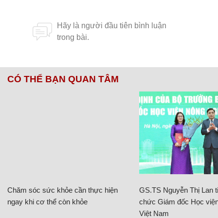
CÓ THỂ BẠN QUAN TÂM
Chăm sóc sức khỏe cần thực hiện
GS.TS Nguyễn Thị Lan ti
ngay khi cơ thể còn khỏe
chức Giám đốc Học viện
Việt Nam