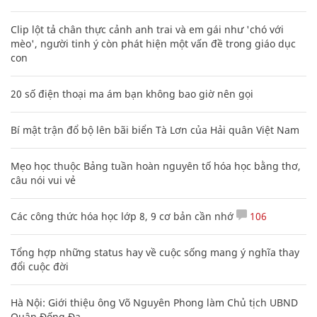
Clip lột tả chân thực cảnh anh trai và em gái như 'chó với
mèo', người tinh ý còn phát hiện một vấn đề trong giáo dục
con
20 số điện thoại ma ám bạn không bao giờ nên gọi
Bí mật trận đổ bộ lên bãi biển Tà Lơn của Hải quân Việt Nam
Mẹo học thuộc Bảng tuần hoàn nguyên tố hóa học bằng thơ,
câu nói vui vẻ
Các công thức hóa học lớp 8, 9 cơ bản cần nhớ
106
Tổng hợp những status hay về cuộc sống mang ý nghĩa thay
đổi cuộc đời
Hà Nội: Giới thiệu ông Võ Nguyên Phong làm Chủ tịch UBND
Quận Đống Đa