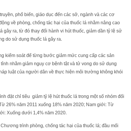
n truyền, phổ biến, giáo dục đến các sở, ngành và các cơ
 động về phòng, chống tác hại của thuốc lá nhằm nâng cao
 gây ra, từ đó thay đổi hành vi hút thuốc, giảm dần tỷ lệ sử
ng do sử dụng thuốc lá gây ra.
ng kiểm soát để từng bước giảm mức cung cấp các sản
àn tỉnh nhằm giảm nguy cơ bệnh tật và tử vong do sử dụng
pháp luật của người dân về thực hiện môi trường không khói
h đặt chỉ tiêu giảm tỷ lệ hút thuốc lá trong một số nhóm đối
i): Từ 26% năm 2011 xuống 18% năm 2020; Nam giới: Từ
ới: Xuống dưới 1,4% năm 2020.
 Chương trình phòng, chống tác hại của thuốc lá; đầu mối