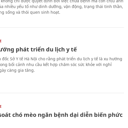
 không chỉ được quyết định bởi việc chữa bệnh mà còn chịu ảnh
a nhiều yếu tố như dinh dưỡng, vận động, trạng thái tinh thần,
ng sống và thói quen sinh hoạt.
E
ớng phát triển du lịch y tế
 đốc Sở Y tế Hà Nội cho rằng phát triển du lịch y tế là xu hướng
trong bối cảnh nhu cầu kết hợp chăm sóc sức khỏe với nghỉ
ày càng gia tăng.
E
soát chó mèo ngăn bệnh dại diễn biến phức