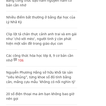
Bảng công thức đạo hàm nguyên hàm cơ
bản cần nhớ
Nhiều điểm bất thường ở bằng đại học của
Lý Nhã Kỳ
Clip lột tả chân thực cảnh anh trai và em gái
như 'chó với mèo', người tinh ý còn phát
hiện một vấn đề trong giáo dục con
Các công thức hóa học lớp 8, 9 cơ bản cần
nhớ
106
Nguyễn Phương Hằng sở hữu khối tài sản
"siêu khủng", từng khoe sổ đỏ tính bằng
cân, mắng cựu mẫu 'không có nổi nghìn tỷ'
20 số điện thoại ma ám bạn không bao giờ
nên gọi