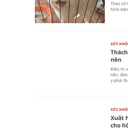
Theo số l
hình bện
SỨC KHỎ
Thách
nền
Điều trị
nền, đan
y phải t
SỨC KHỎ
Xuất h
cho h