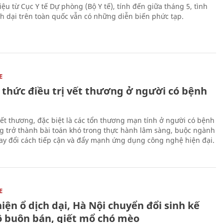
iệu từ Cục Y tế Dự phòng (Bộ Y tế), tính đến giữa tháng 5, tình
h dại trên toàn quốc vẫn có những diễn biến phức tạp.
E
 thức điều trị vết thương ở người có bệnh
 vết thương, đặc biệt là các tổn thương mạn tính ở người có bệnh
g trở thành bài toán khó trong thực hành lâm sàng, buộc ngành
hay đổi cách tiếp cận và đẩy mạnh ứng dụng công nghệ hiện đại.
E
iện ổ dịch dại, Hà Nội chuyển đổi sinh kế
ộ buôn bán, giết mổ chó mèo