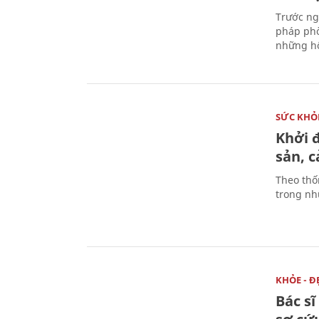
Trước ng
pháp phò
những hộ
SỨC KHỎ
Khởi 
sản, 
Theo thố
trong nhữ
KHỎE - Đ
Bác s