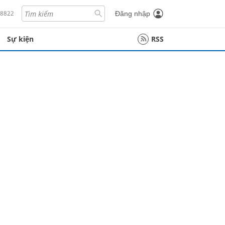
18822
Đăng nhập
Sự kiện
RSS