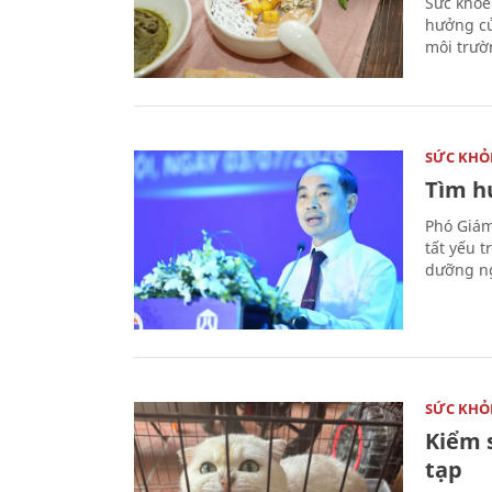
Sức khỏe
hưởng củ
môi trườ
SỨC KHỎ
Tìm hư
Phó Giám
tất yếu 
dưỡng ng
SỨC KHỎ
Kiểm 
tạp