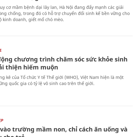
uy cơ mầm bệnh dại lây lan, Hà Nội đang đẩy mạnh các giải
ng chống, trong đó có hỗ trợ chuyển đổi sinh kế bền vững cho
 kinh doanh, giết mổ chó mèo.
E
động chương trình chăm sóc sức khỏe sinh
cải thiện hiếm muộn
ng kê của Tổ chức Y tế Thế giới (WHO), Việt Nam hiện là một
ng quốc gia có tỷ lệ vô sinh cao trên thế giới.
ẸP
ĩ vào trường mầm non, chỉ cách ăn uống và