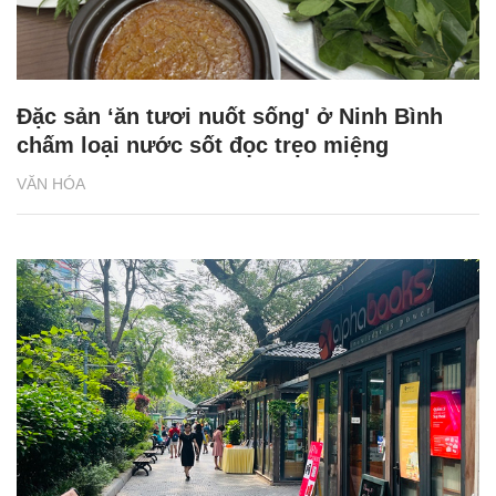
Đặc sản ‘ăn tươi nuốt sống' ở Ninh Bình
chấm loại nước sốt đọc trẹo miệng
VĂN HÓA