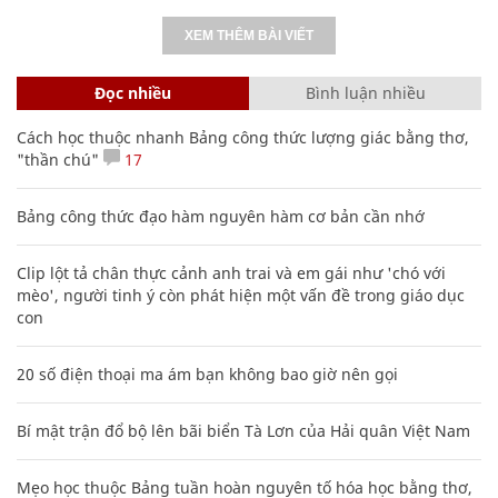
XEM THÊM BÀI VIẾT
Đọc nhiều
Bình luận nhiều
Cách học thuộc nhanh Bảng công thức lượng giác bằng thơ,
"thần chú"
17
Bảng công thức đạo hàm nguyên hàm cơ bản cần nhớ
Clip lột tả chân thực cảnh anh trai và em gái như 'chó với
mèo', người tinh ý còn phát hiện một vấn đề trong giáo dục
con
20 số điện thoại ma ám bạn không bao giờ nên gọi
Bí mật trận đổ bộ lên bãi biển Tà Lơn của Hải quân Việt Nam
Mẹo học thuộc Bảng tuần hoàn nguyên tố hóa học bằng thơ,