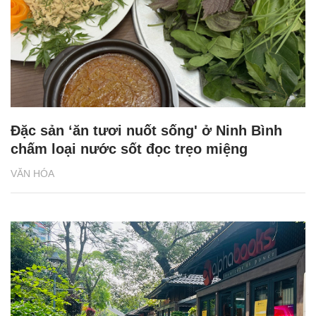
Đặc sản ‘ăn tươi nuốt sống' ở Ninh Bình
chấm loại nước sốt đọc trẹo miệng
VĂN HÓA