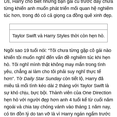
Us
, Harry cho biết những bạn gái cũ trước đây chưa
từng khiến anh muốn phát triển mối quan hệ nghiêm
túc hơn, trong đó có cả giọng ca đồng quê xinh đẹp.
Taylor Swift và Harry Styles thời còn hẹn hò.
Ngôi sao 19 tuổi nói: “Tôi chưa từng gặp cô gái nào
khiến tôi muốn nghĩ đến vấn đề nghiêm túc khi hẹn
hò. Tôi nghĩ mình thật không may mắn trong tình
yêu, chẳng ai làm cho tôi phải suy nghĩ thực tế
hơn”. Tờ
Daily Star Sunday
còn tiết lộ, Harry đã
miêu tả mối tình kéo dài 2 tháng với Taylor Swift là
sự khó chịu, bực bội. Thành viên của One Direction
hẹn hò với người đẹp hơn anh 4 tuổi kể từ cuối năm
ngoái và chia tay chóng vánh vào tháng 1 năm nay,
có tin đồn lý do tan vỡ là vì Harry ngán ngẩm trước