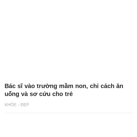
Bác sĩ vào trường mầm non, chỉ cách ăn
uống và sơ cứu cho trẻ
KHỎE - ĐẸP