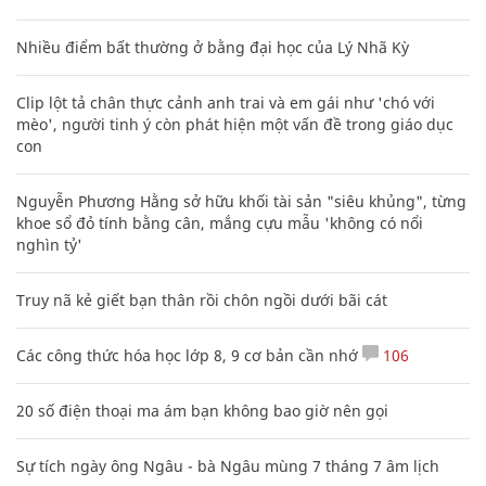
Nhiều điểm bất thường ở bằng đại học của Lý Nhã Kỳ
Clip lột tả chân thực cảnh anh trai và em gái như 'chó với
mèo', người tinh ý còn phát hiện một vấn đề trong giáo dục
con
Nguyễn Phương Hằng sở hữu khối tài sản "siêu khủng", từng
khoe sổ đỏ tính bằng cân, mắng cựu mẫu 'không có nổi
nghìn tỷ'
Truy nã kẻ giết bạn thân rồi chôn ngồi dưới bãi cát
Các công thức hóa học lớp 8, 9 cơ bản cần nhớ
106
20 số điện thoại ma ám bạn không bao giờ nên gọi
Sự tích ngày ông Ngâu - bà Ngâu mùng 7 tháng 7 âm lịch