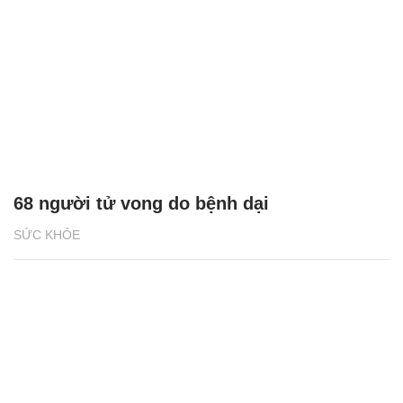
68 người tử vong do bệnh dại
SỨC KHỎE