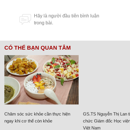
CÓ THỂ BẠN QUAN TÂM
Chăm sóc sức khỏe cần thực hiện
GS.TS Nguyễn Thị Lan ti
ngay khi cơ thể còn khỏe
chức Giám đốc Học viện
Việt Nam