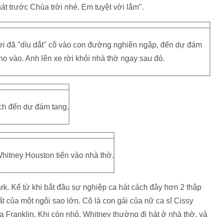
t trước Chúa trời nhé. Em tuyệt vời lắm".
i đã "dìu dắt" cô vào con đường nghiện ngập, đến dự đám
 vào. Anh lên xe rời khỏi nhà thờ ngay sau đó.
h đến dự đám tang.
hitney Houston tiến vào nhà thờ.
k. Kể từ khi bắt đầu sự nghiệp ca hát cách đây hơn 2 thập
t của một ngôi sao lớn. Cô là con gái của nữ ca sĩ Cissy
a Franklin. Khi còn nhỏ, Whitney thường đi hát ở nhà thờ, và