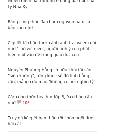
Nhiều điểm bất thường ở bằng đại học của
Lý Nhã Kỳ
Bảng công thức đạo hàm nguyên hàm cơ
bản cần nhớ
Clip lột tả chân thực cảnh anh trai và em gái
như 'chó với mèo', người tinh ý còn phát
hiện một vấn đề trong giáo dục con
Nguyễn Phương Hằng sở hữu khối tài sản
"siêu khủng", từng khoe sổ đỏ tính bằng
cân, mắng cựu mẫu 'không có nổi nghìn tỷ'
Các công thức hóa học lớp 8, 9 cơ bản cần
nhớ
106
Truy nã kẻ giết bạn thân rồi chôn ngồi dưới
bãi cát