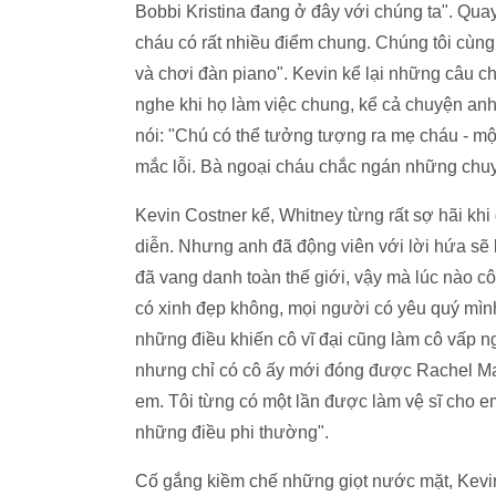
Bobbi Kristina đang ở đây với chúng ta". Quay
cháu có rất nhiều điểm chung. Chúng tôi cùng
và chơi đàn piano". Kevin kể lại những câu c
nghe khi họ làm việc chung, kể cả chuyện anh
nói: "Chú có thể tưởng tượng ra mẹ cháu - mộ
mắc lỗi. Bà ngoại cháu chắc ngán những chuy
Kevin Costner kể, Whitney từng rất sợ hãi kh
diễn. Nhưng anh đã động viên với lời hứa sẽ l
đã vang danh toàn thế giới, vậy mà lúc nào cô
có xinh đẹp không, mọi người có yêu quý mình
những điều khiến cô vĩ đại cũng làm cô vấp n
nhưng chỉ có cô ấy mới đóng được Rachel Mar
em. Tôi từng có một lần được làm vệ sĩ cho e
những điều phi thường".
Cố gắng kiềm chế những giọt nước mặt, Kevin C