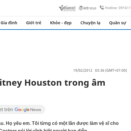
Hotline: 09161
Gia đình
Giới trẻ
Khỏe - đẹp
Chuyện lạ
Quân sự
19/02/2012 03:36 (GMT+07:00)
hitney Houston trong âm
u. Họ yêu em. Tôi từng có một lần được làm vệ sĩ cho
Costner nói lời vĩnh biệt người bạn diễn.