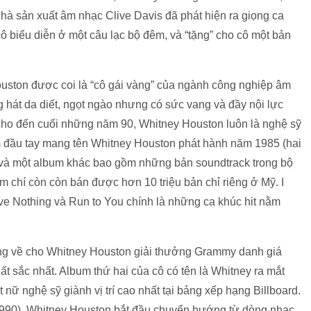
nhà sản xuất âm nhạc Clive Davis đã phát hiện ra giọng ca
 biểu diễn ở một câu lạc bộ đêm, và “tặng” cho cô một bản
ouston được coi là “cô gái vàng” của ngành công nghiệp âm
 hát da diết, ngọt ngào nhưng có sức vang và đầy nội lực
cho đến cuối những năm 90, Whitney Houston luôn là nghệ sỹ
um đầu tay mang tên Whitney Houston phát hành năm 1985 (hai
 và một album khác bao gồm những bản soundtrack trong bộ
chí còn còn bán được hơn 10 triệu bản chỉ riêng ở Mỹ. I
ve Nothing và Run to You chính là những ca khúc hit nằm
ng về cho Whitney Houston giải thưởng Grammy danh giá
t sắc nhất. Album thứ hai của cô có tên là Whitney ra mắt
nữ nghệ sỹ giành vị trí cao nhất tại bảng xếp hạng Billboard.
(1990), Whitney Houston bắt đầu chuyển hướng từ dòng nhạc