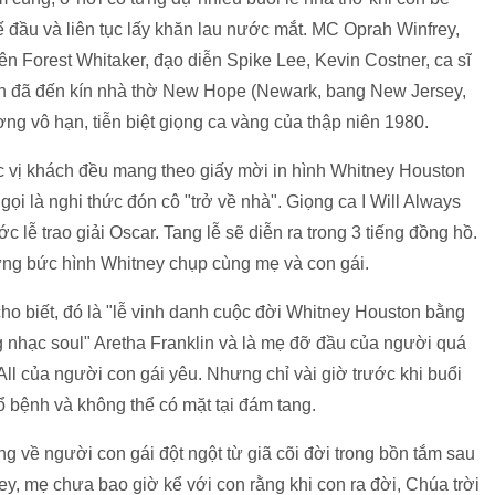
ế đầu và liên tục lấy khăn lau nước mắt. MC Oprah Winfrey,
viên Forest Whitaker, đạo diễn Spike Lee, Kevin Costner, ca sĩ
ch đã đến kín nhà thờ New Hope (Newark, bang New Jersey,
ng vô hạn, tiễn biệt giọng ca vàng của thập niên 1980.
 vị khách đều mang theo giấy mời in hình Whitney Houston
gọi là nghi thức đón cô "trở về nhà". Giọng ca I Will Always
 lễ trao giải Oscar. Tang lễ sẽ diễn ra trong 3 tiếng đồng hồ.
hững bức hình Whitney chụp cùng mẹ và con gái.
cho biết, đó là "lễ vinh danh cuộc đời Whitney Houston bằng
nhạc soul" Aretha Franklin và là mẹ đỡ đầu của người quá
All của người con gái yêu. Nhưng chỉ vài giờ trước khi buổi
ổ bệnh và không thể có mặt tại đám tang.
g về người con gái đột ngột từ giã cõi đời trong bồn tắm sau
y, mẹ chưa bao giờ kể với con rằng khi con ra đời, Chúa trời