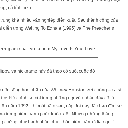
ng, cá tính hơn.
rung khá nhiều vào nghiệp diễn xuất. Sau thành công của
ai diễn trong Waiting To Exhale (1995) và The Preacher’s
trường âm nhạc với album My Love Is Your Love.
ippy, và nickname này đã theo cô suốt cuộc đời.
cuộc sống hôn nhân của Whitney Houston với chồng – ca sĩ
ắc trở. Nó chính là một trong những nguyên nhân đẩy cô từ
hôn năm 1992, chỉ một năm sau, cặp đôi này đã chào đón sự
stina trong niềm hạnh phúc khôn xiết. Nhưng những tháng
ng chừng như hạnh phúc phút chốc biến thành “địa ngục”.