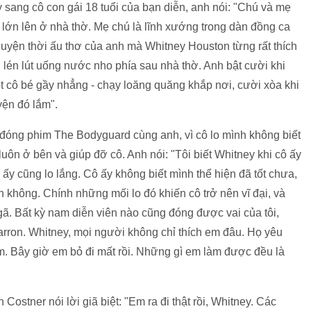
 sang cô con gái 18 tuổi của bạn diễn, anh nói: "Chú và mẹ
 lớn lên ở nhà thờ. Mẹ chú là lĩnh xướng trong dàn đồng ca
huyện thời ấu thơ của anh mà Whitney Houston từng rất thích
 lén lút uống nước nho phía sau nhà thờ. Anh bật cười khi
t cô bé gầy nhẳng - chạy loăng quăng khắp nơi, cười xòa khi
ện đó lắm".
i đóng phim The Bodyguard cùng anh, vì cô lo mình không biết
uôn ở bên và giúp đỡ cô. Anh nói: "Tôi biết Whitney khi cô ấy
 ấy cũng lo lắng. Cô ấy không biết mình thể hiện đã tốt chưa,
 không. Chính những mối lo đó khiến cô trở nên vĩ đại, và
gã. Bất kỳ nam diễn viên nào cũng đóng được vai của tôi,
ron. Whitney, mọi người không chỉ thích em đâu. Họ yêu
m. Bây giờ em bỏ đi mất rồi. Những gì em làm được đều là
ostner nói lời giã biệt: "Em ra đi thật rồi, Whitney. Các