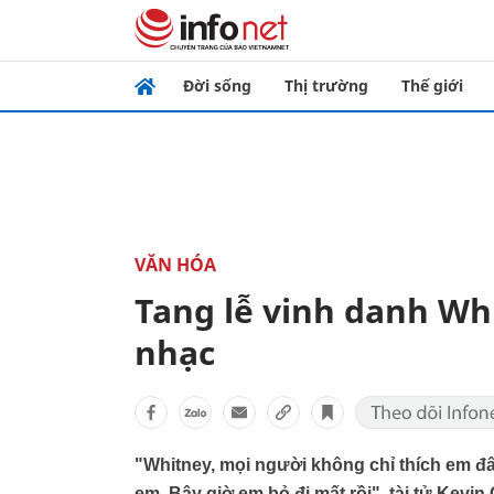
Đời sống
Thị trường
Thế giới
VĂN HÓA
Tang lễ vinh danh W
nhạc
"Whitney, mọi người không chỉ thích em đâ
em. Bây giờ em bỏ đi mất rồi", tài tử Kevin 