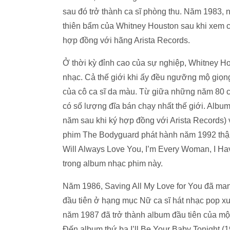
sau đó trở thành ca sĩ phòng thu. Năm 1983, 
thiên bẩm của Whitney Houston sau khi xem cô
hợp đồng với hãng Arista Records.
Ở thời kỳ đỉnh cao của sự nghiệp, Whitney H
nhạc. Cả thế giới khi ấy đều ngưỡng mộ giọng
của cô ca sĩ da màu. Từ giữa những năm 80 
có số lượng đĩa bán chạy nhất thế giới. Alb
năm sau khi ký hợp đồng với Arista Records)
phim The Bodyguard phát hành năm 1992 thậm 
Will Always Love You, I’m Every Woman, I Ha
trong album nhạc phim này.
Năm 1986, Saving All My Love for You đã ma
đầu tiên ở hạng mục Nữ ca sĩ hát nhạc pop xuấ
năm 1987 đã trở thành album đầu tiên của một 
Đến album thứ ba I’ll Be Your Baby Tonight 