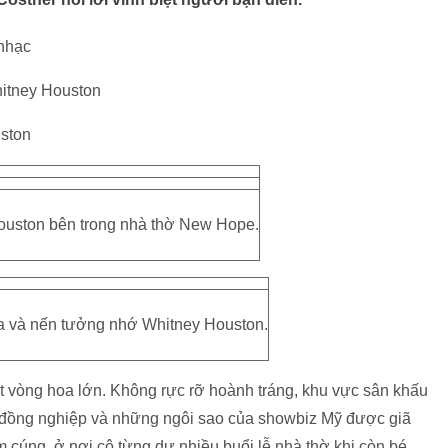
 nhạc
hitney Houston
uston
uston bên trong nhà thờ New Hope.
 và nến tưởng nhớ Whitney Houston.
 vòng hoa lớn. Không rực rỡ hoành tráng, khu vực sân khấu
bè, đồng nghiệp và những ngôi sao của showbiz Mỹ được giã
ấm cúng, ở nơi cô từng dự nhiều buổi lễ nhà thờ khi còn bé