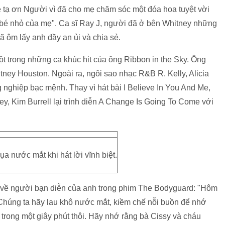
ẹ tạ ơn Người vì đã cho mẹ chăm sóc một đóa hoa tuyệt vời
i bé nhỏ của mẹ". Ca sĩ Ray J, người đã ở bên Whitney những
ã ôm lấy anh đầy an ủi và chia sẻ.
t trong những ca khúc hit của ông Ribbon in the Sky. Ông
tney Houston. Ngoài ra, ngôi sao nhạc R&B R. Kelly, Alicia
 nghiệp bạc mệnh. Thay vì hát bài I Believe In You And Me,
ey, Kim Burrell lại trình diễn A Change Is Going To Come với
ụa nước mắt khi hát lời vĩnh biệt.
c về người bạn diễn của anh trong phim The Bodyguard: "Hôm
 Chúng ta hãy lau khô nước mắt, kiềm chế nỗi buồn để nhớ
trong một giây phút thôi. Hãy nhớ rằng bà Cissy và cháu