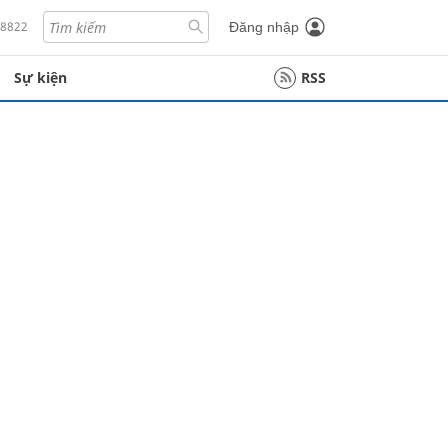
18822
Đăng nhập
Sự kiện
RSS