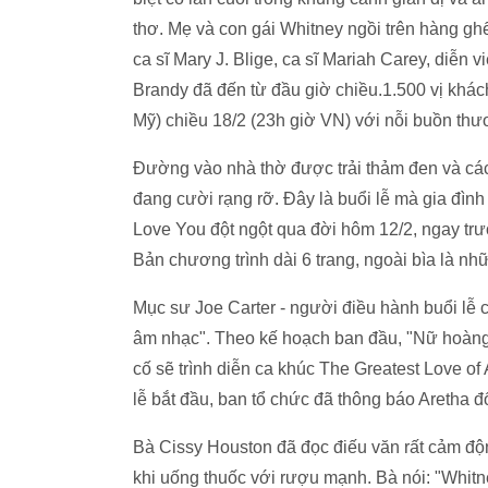
thơ. Mẹ và con gái Whitney ngồi trên hàng gh
ca sĩ Mary J. Blige, ca sĩ Mariah Carey, diễn 
Brandy đã đến từ đầu giờ chiều.1.500 vị khá
Mỹ) chiều 18/2 (23h giờ VN) với nỗi buồn thươ
Đường vào nhà thờ được trải thảm đen và các
đang cười rạng rỡ. Đây là buổi lễ mà gia đình 
Love You đột ngột qua đời hôm 12/2, ngay trước
Bản chương trình dài 6 trang, ngoài bìa là n
Mục sư Joe Carter - người điều hành buổi lễ 
âm nhạc". Theo kế hoạch ban đầu, "Nữ hoàng 
cố sẽ trình diễn ca khúc The Greatest Love of 
lễ bắt đầu, ban tổ chức đã thông báo Aretha đ
Bà Cissy Houston đã đọc điếu văn rất cảm độn
khi uống thuốc với rượu mạnh. Bà nói: "Whitne