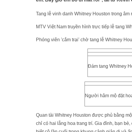
Tang lễ vinh danh Whitney Houston trong âm
MTV Việt Nam truyền hình trực tiếp lễ tang W
Phóng viên 'cắm trại' chờ tang lễ Whitney Ho
Đám tang Whitney Ho
Người hâm mộ đặt hoa
Quan tài Whitney Houston được phủ bằng một
chỉ có hai lẵng hoa trang trí. Gia đình, bạn 
biệt cô lần cuối trong khung cảnh giản dị và 