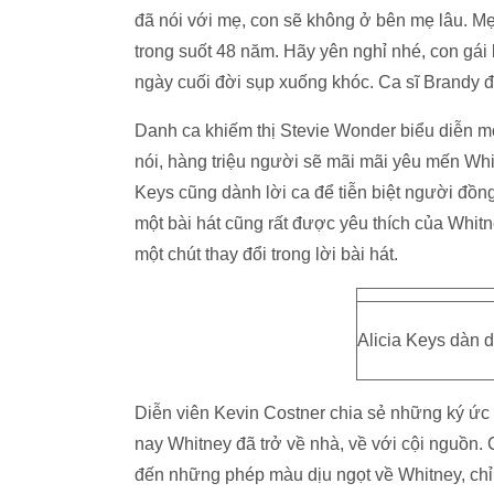
đã nói với mẹ, con sẽ không ở bên mẹ lâu. M
trong suốt 48 năm. Hãy yên nghỉ nhé, con gá
ngày cuối đời sụp xuống khóc. Ca sĩ Brandy đ
Danh ca khiếm thị Stevie Wonder biểu diễn mộ
nói, hàng triệu người sẽ mãi mãi yêu mến Whi
Keys cũng dành lời ca để tiễn biệt người đồng
một bài hát cũng rất được yêu thích của Whitn
một chút thay đổi trong lời bài hát.
Alicia Keys dàn d
Diễn viên Kevin Costner chia sẻ những ký ứ
nay Whitney đã trở về nhà, về với cội nguồn.
đến những phép màu dịu ngọt về Whitney, chỉ 