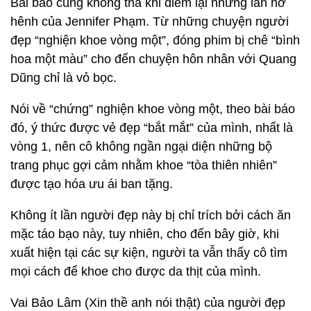
Bài báo cũng không tha khi điểm lại những lần hớ
hênh của Jennifer Phạm. Từ những chuyện người
đẹp “nghiện khoe vòng một”, đóng phim bị chê “bình
hoa một màu” cho đến chuyện hôn nhân với Quang
Dũng chỉ là vỏ bọc.
Nói về “chứng” nghiện khoe vòng một, theo bài báo
đó, ý thức được vẻ đẹp “bắt mắt” của mình, nhất là
vòng 1, nên cô không ngần ngại diện những bộ
trang phục gợi cảm nhằm khoe “tòa thiên nhiên”
được tạo hóa ưu ái ban tặng.
Không ít lần người đẹp này bị chỉ trích bởi cách ăn
mặc táo bạo này, tuy nhiên, cho đến bây giờ, khi
xuất hiện tại các sự kiện, người ta vẫn thấy cô tìm
mọi cách để khoe cho được da thịt của mình.
Vai Bảo Lâm (Xin thề anh nói thật) của người đẹp