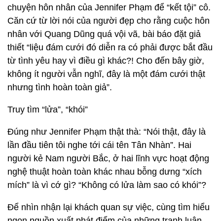
chuyện hôn nhân của Jennifer Phạm để “kết tội” cô.
Căn cứ từ lời nói của người đẹp cho rằng cuộc hôn
nhân với Quang Dũng quá vội vã, bài báo đặt giả
thiết “liệu đám cưới đó diễn ra có phải được bắt đầu
từ tình yêu hay vì điều gì khác?! Cho đến bây giờ,
không ít người vẫn nghĩ, đây là một đám cưới thật
nhưng tình hoàn toàn giả”.
Truy tìm “lửa”, “khói”
Đúng như Jennifer Phạm thật thà: “Nói thật, đây là
lần đầu tiên tôi nghe tới cái tên Tân Nhàn”. Hai
người kẻ Nam người Bắc, ở hai lĩnh vực hoạt động
nghệ thuật hoàn toàn khác nhau bỗng dưng “xích
mích” là vì cớ gì? “Không có lửa làm sao có khói”?
Để nhìn nhận lại khách quan sự việc, cùng tìm hiểu
ngọn nguồn xuất phát điểm của những tranh luận