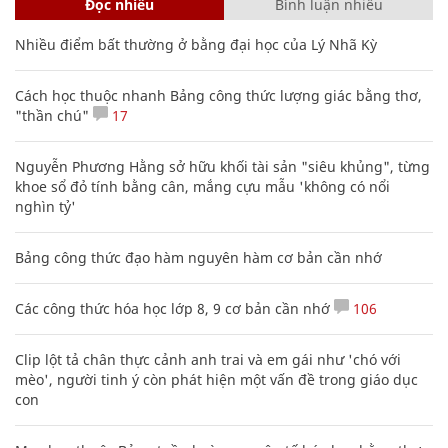
Đọc nhiều
Bình luận nhiều
Nhiều điểm bất thường ở bằng đại học của Lý Nhã Kỳ
Cách học thuộc nhanh Bảng công thức lượng giác bằng thơ,
"thần chú"
17
Nguyễn Phương Hằng sở hữu khối tài sản "siêu khủng", từng
khoe sổ đỏ tính bằng cân, mắng cựu mẫu 'không có nổi
nghìn tỷ'
Bảng công thức đạo hàm nguyên hàm cơ bản cần nhớ
Các công thức hóa học lớp 8, 9 cơ bản cần nhớ
106
Clip lột tả chân thực cảnh anh trai và em gái như 'chó với
mèo', người tinh ý còn phát hiện một vấn đề trong giáo dục
con